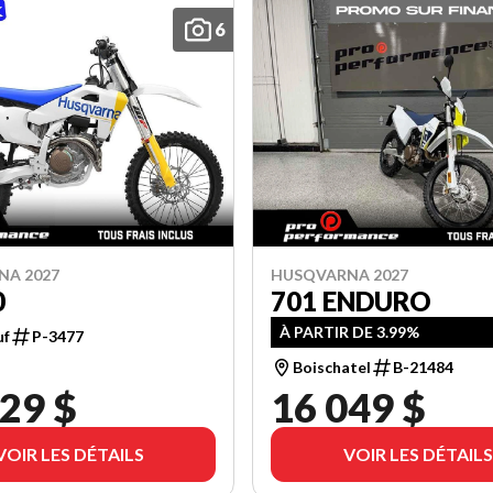
6
NA 2027
HUSQVARNA 2027
0
701 ENDURO
À PARTIR DE 3.99%
uf
P-3477
Boischatel
B-21484
29 $
16 049 $
VOIR LES DÉTAILS
VOIR LES DÉTAILS