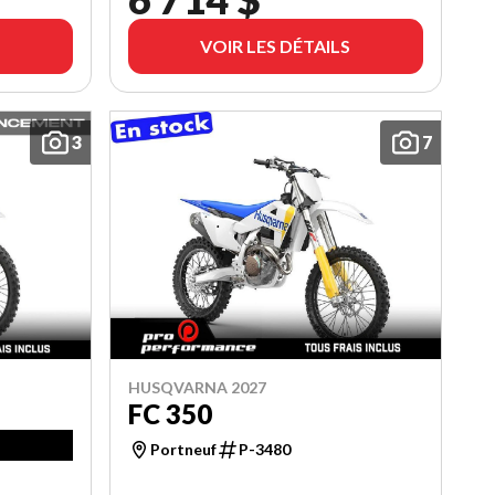
VOIR LES DÉTAILS
3
7
HUSQVARNA 2027
FC 350
Portneuf
P-3480