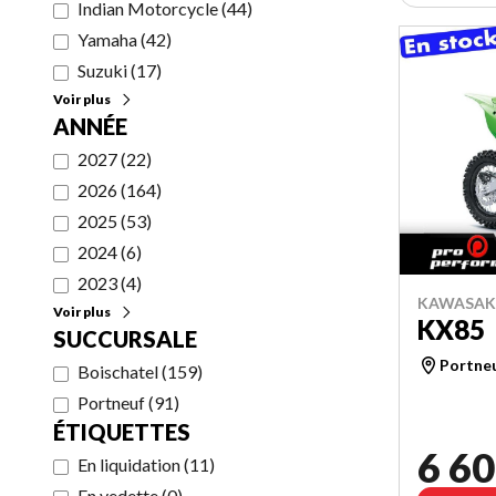
Indian Motorcycle
(
44
)
Yamaha
(
42
)
Suzuki
(
17
)
Voir plus
ANNÉE
2027
(
22
)
2026
(
164
)
2025
(
53
)
2024
(
6
)
2023
(
4
)
KAWASAKI
Voir plus
KX85
SUCCURSALE
Portne
Boischatel
(
159
)
Portneuf
(
91
)
ÉTIQUETTES
6 60
En liquidation
(
11
)
En vedette
(
0
)