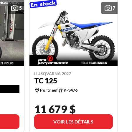
5
7
HUSQVARNA 2027
TC 125
Portneuf
P-3476
11 679 $
VOIR LES DÉTAILS