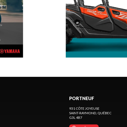
PORTNEUF
931 CÔTE JOYEUSE
SAINT-RAYMOND
, QUÉBEC
G3L 4B7