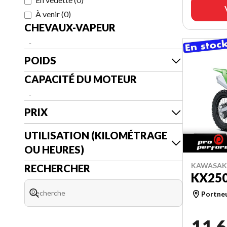
À venir
(
0
)
CHEVAUX-VAPEUR
-
POIDS
CAPACITÉ DU MOTEUR
-
PRIX
UTILISATION (KILOMÉTRAGE
OU HEURES)
KAWASAKI
RECHERCHER
KX25
Portne
11 6