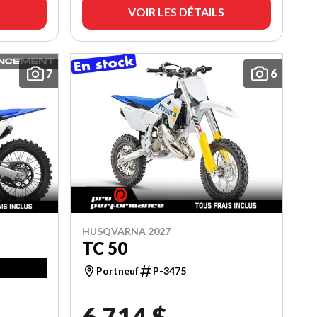
VOIR LES DÉTAILS
7
6
HUSQVARNA 2027
TC 50
Portneuf
P-3475
6 714 $