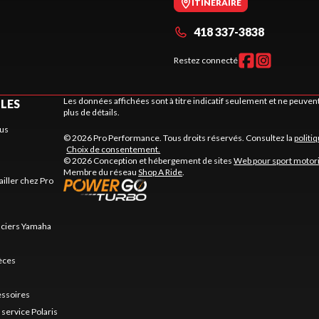
ITINÉRAIRE
418 337-3838
Restez connecté
Les données affichées sont à titre indicatif seulement et ne peuve
ILES
plus de détails.
us
© 2026 Pro Performance. Tous droits réservés. Consultez la
politi
Choix de consentement.
© 2026 Conception et hébergement de sites
Web pour sport motor
Membre du réseau
Shop A Ride
.
ailler chez Pro
nciers Yamaha
ièces
essoires
service Polaris