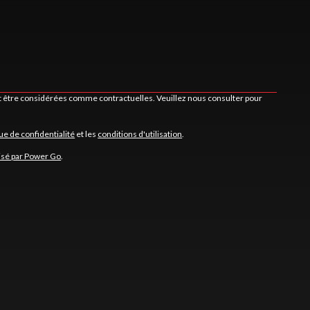
nt être considérées comme contractuelles. Veuillez nous consulter pour
que de confidentialité
et les
conditions d'utilisation
.
isé par Power Go
.