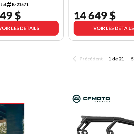
tel
B-21571
49 $
14 649 $
VOIR LES DÉTAILS
VOIR LES DÉTAILS
Précédent
1 de 21
S