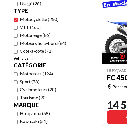
Usagé
(
26
)
TYPE
Motocyclette
(
250
)
VTT
(
160
)
Motoneige
(
86
)
Moteurs hors-bord
(
84
)
Côte-à-côte
(
72
)
Voir plus
CATÉGORIE
HUSQVAR
Motocross
(
124
)
FC 45
Sport
(
78
)
Portne
Cyclomoteurs
(
28
)
Tourisme
(
20
)
14 5
MARQUE
Husqvarna
(
68
)
Kawasaki
(
51
)