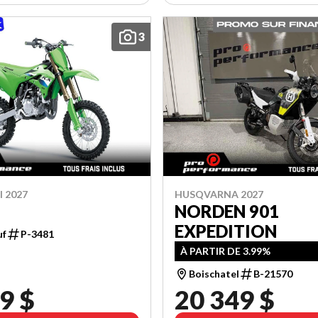
3
 2027
HUSQVARNA 2027
NORDEN 901
EXPEDITION
uf
P-3481
À PARTIR DE 3.99%
Boischatel
B-21570
9 $
20 349 $