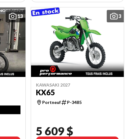
13
3
KAWASAKI 2027
KX65
Portneuf
P-3485
5 609 $