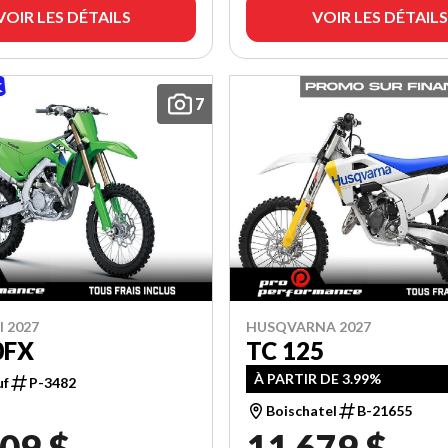
VOIR LES DÉTAILS
VOIR LES DÉTAILS
7
 2027
HUSQVARNA 2027
0FX
TC 125
À PARTIR DE 3.99%
uf
P-3482
Boischatel
B-21655
09 $
11 679 $