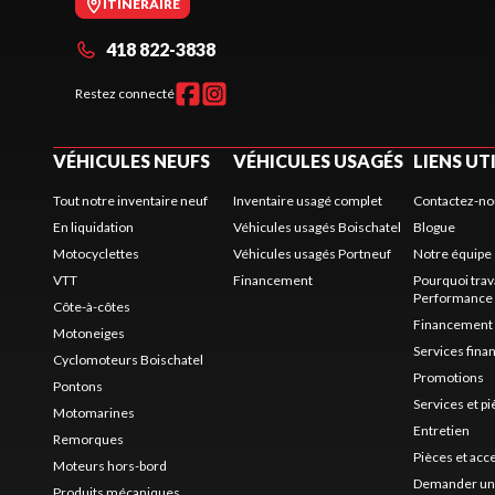
ITINÉRAIRE
418 822-3838
Restez connecté
VÉHICULES NEUFS
VÉHICULES USAGÉS
LIENS UT
Tout notre inventaire neuf
Inventaire usagé complet
Contactez-no
En liquidation
Véhicules usagés Boischatel
Blogue
Motocyclettes
Véhicules usagés Portneuf
Notre équipe
VTT
Financement
Pourquoi trav
Performance
Côte-à-côtes
Financement
Motoneiges
Services fina
Cyclomoteurs Boischatel
Promotions
Pontons
Services et p
Motomarines
Entretien
Remorques
Pièces et acc
Moteurs hors-bord
Demander un 
Produits mécaniques