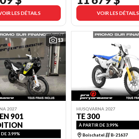
VOIR LES DÉTAILS
VOIR LES DÉTAILS
13
NA 2027
HUSQVARNA 2027
EN 901
TE 300
DITION
À PARTIR DE 3.99%
 DE 3.99%
Boischatel
B-21637