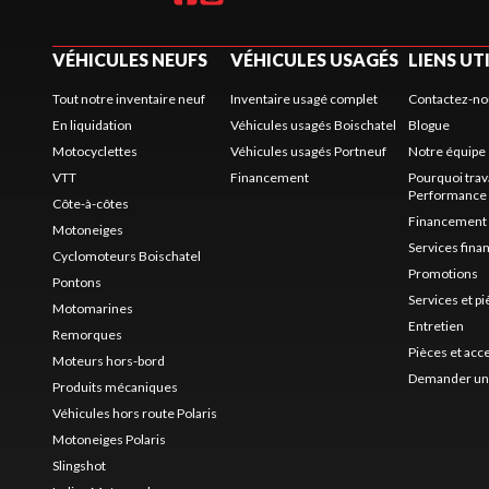
VÉHICULES NEUFS
VÉHICULES USAGÉS
LIENS UT
Tout notre inventaire neuf
Inventaire usagé complet
Contactez-no
En liquidation
Véhicules usagés Boischatel
Blogue
Motocyclettes
Véhicules usagés Portneuf
Notre équipe
VTT
Financement
Pourquoi trav
Performance
Côte-à-côtes
Financement
Motoneiges
Services fina
Cyclomoteurs Boischatel
Promotions
Pontons
Services et p
Motomarines
Entretien
Remorques
Pièces et acc
Moteurs hors-bord
Demander un 
Produits mécaniques
Véhicules hors route Polaris
Motoneiges Polaris
Slingshot