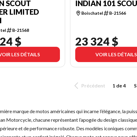
AN SCOUT
INDIAN 101 SCO
R LIMITED
Boischatel
B-21566
H
tel
B-21568
24 $
23 324 $
VOIR LES DÉTAILS
VOIR LES DÉTAILS
Précédent
1 de 4
S
remière marque de motos américaines qui incarne l’élégance, la pu
ian Motorcycle, chacune représentant l’apogée du design classique
érieure et de performance robuste. Des modèles iconiques comme l
ssionnante et un confort inégalé. Chaque moto est conçue pour offr