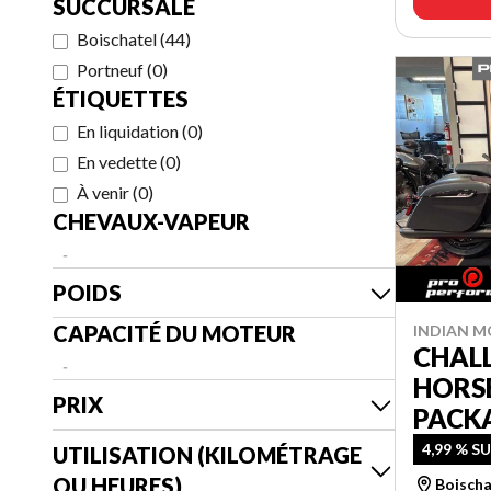
SUCCURSALE
Boischatel
(
44
)
Portneuf
(
0
)
ÉTIQUETTES
En liquidation
(
0
)
En vedette
(
0
)
À venir
(
0
)
CHEVAUX-VAPEUR
-
POIDS
CAPACITÉ DU MOTEUR
INDIAN M
CHAL
-
HORSE
PRIX
PACK
4,99 % S
UTILISATION (KILOMÉTRAGE
OU HEURES)
Boischa