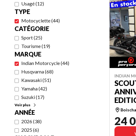
Usagé
(
12
)
TYPE
Motocyclette
(
44
)
CATÉGORIE
Sport
(
25
)
Tourisme
(
19
)
MARQUE
Indian Motorcycle
(
44
)
Husqvarna
(
68
)
INDIAN M
Kawasaki
(
51
)
SCOU
Yamaha
(
42
)
ANNI
Suzuki
(
17
)
EDITI
Voir plus
Boischa
ANNÉE
24 0
2026
(
38
)
2025
(
6
)