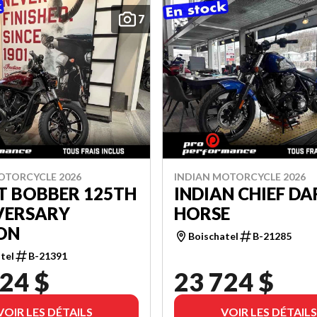
7
OTORCYCLE 2026
INDIAN MOTORCYCLE 2026
T BOBBER 125TH
INDIAN CHIEF DA
VERSARY
HORSE
ON
Boischatel
B-21285
tel
B-21391
24 $
23 724 $
VOIR LES DÉTAILS
VOIR LES DÉTAILS