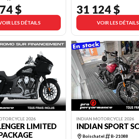
74 $
31 124 $
VOIR LES DÉTAILS
VOIR LES DÉTAILS
OTORCYCLE 2026
INDIAN MOTORCYCLE 2026
ENGER LIMITED
INDIAN SPORT S
 PACKAGE
Boischatel
B-21088