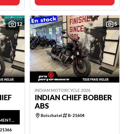
12
5
INDIAN MOTORCYCLE 2026
IEF
INDIAN CHIEF BOBBER
ABS
Boischatel
B-21604
EMENT
-21366