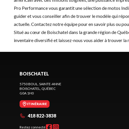
Pro Performance vous garantit une sélection de motos Indian
guider et vous conseiller afin de trouver le modèle qui r
actuelle. Contactez notre équipe pour en savoir plus ou pou
Situé au cœur de Boischatel dans la grande région de Québ
inventaire diversifié et laissez-nous vous aider à trouver la
BOISCHATEL
5750 BOUL. SAINTE-ANNE
BOISCHATEL
, QUÉBEC
G0A 1H0
ITINÉRAIRE
418 822-3838
Restez connecté