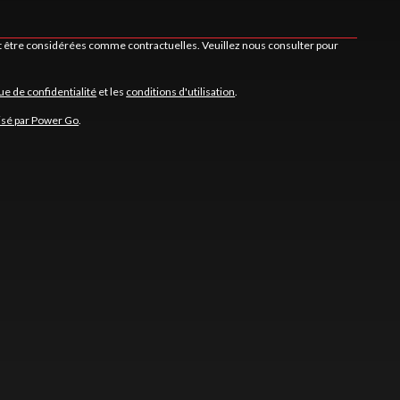
nt être considérées comme contractuelles. Veuillez nous consulter pour
que de confidentialité
et les
conditions d'utilisation
.
isé par Power Go
.