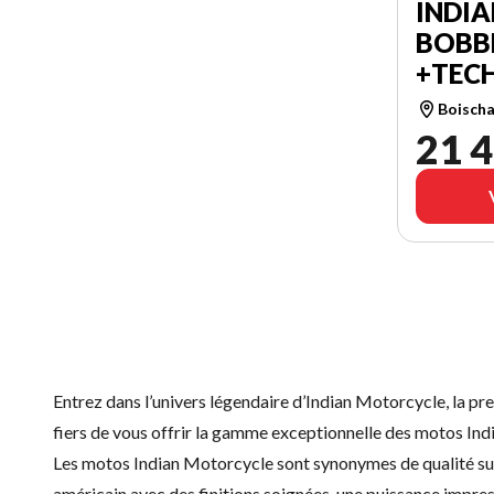
INDI
BOBBE
+TEC
Boischa
21 4
Entrez dans l’univers légendaire d’Indian Motorcycle, la p
fiers de vous offrir la gamme exceptionnelle des motos Ind
Les motos Indian Motorcycle sont synonymes de qualité sup
américain avec des finitions soignées, une puissance impre