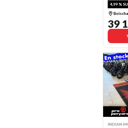
4,99 % S
Boischa
39 1
INDIAN M