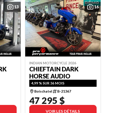
13
16
INDIAN MOTORCYCLE 2026
RK
CHIEFTAIN DARK
HORSE AUDIO
4,99 % SUR 36 MOIS
Boischatel
B-21367
47 295 $
VOIR LES DÉTAILS