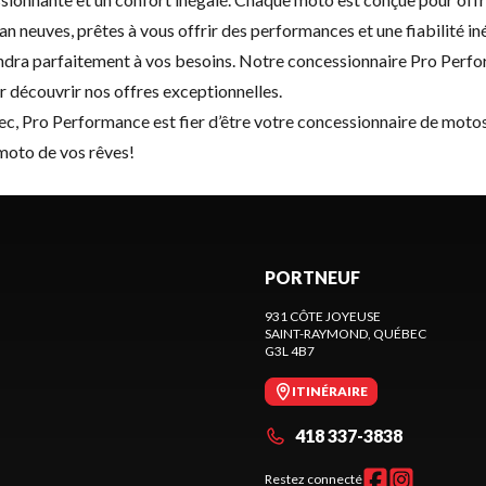
 neuves, prêtes à vous offrir des performances et une fiabilité in
épondra parfaitement à vos besoins. Notre concessionnaire Pro Pe
r découvrir nos offres exceptionnelles.
ec, Pro Performance est fier d’être votre concessionnaire de moto
 moto de vos rêves!
PORTNEUF
931 CÔTE JOYEUSE
SAINT-RAYMOND
, QUÉBEC
G3L 4B7
ITINÉRAIRE
418 337-3838
Restez connecté