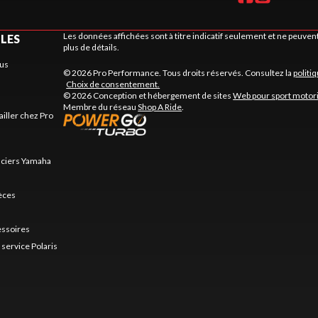
Les données affichées sont à titre indicatif seulement et ne peuve
ILES
plus de détails.
us
© 2026 Pro Performance. Tous droits réservés. Consultez la
politi
Choix de consentement.
© 2026 Conception et hébergement de sites
Web pour sport motor
Membre du réseau
Shop A Ride
.
ailler chez Pro
nciers Yamaha
ièces
essoires
service Polaris