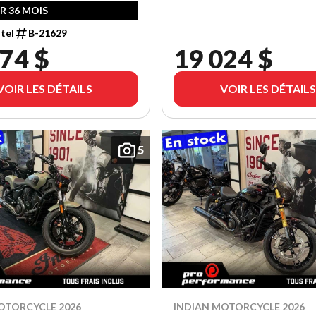
UR 36 MOIS
tel
B-21629
74 $
19 024 $
VOIR LES DÉTAILS
VOIR LES DÉTAILS
5
OTORCYCLE 2026
INDIAN MOTORCYCLE 2026