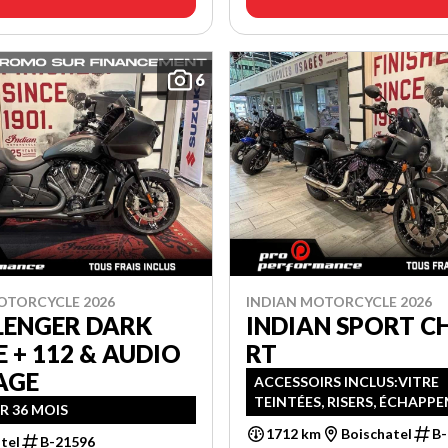
6
OTORCYCLE 2026
INDIAN MOTORCYCLE 2026
LENGER DARK
INDIAN SPORT CH
 + 112 & AUDIO
RT
AGE
ACCESSOIRS INCLUS:VITRE
TEINTÉES, RISERS, ÉCHAPP
UR 36 MOIS
ET+
1712 km
Boischatel
B
tel
B-21596