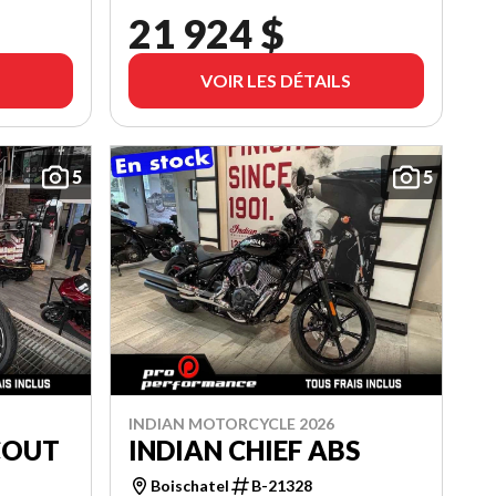
21 924 $
VOIR LES DÉTAILS
5
5
INDIAN MOTORCYCLE 2026
COUT
INDIAN CHIEF ABS
Boischatel
B-21328