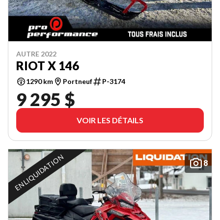
AUTRE 2022
RIOT X 146
1290 km
Portneuf
P-3174
9 295 $
VOIR LES DÉTAILS
EN LIQUIDATION
8