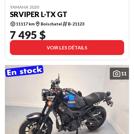
YAMAHA 2020
SRVIPER L-TX GT
11117 km
Boischatel
B-21123
7 495 $
VOIR LES DÉTAILS
11