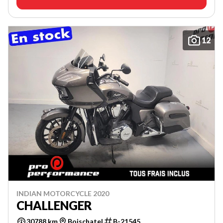
12
INDIAN MOTORCYCLE 2020
CHALLENGER
30788 km
Boischatel
B-21545