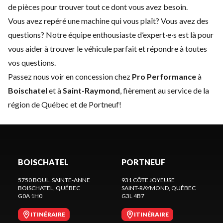
de pièces
pour trouver tout ce dont vous avez besoin.
Vous avez repéré une machine qui vous plaît? Vous avez des
questions? Notre équipe enthousiaste d’expert·e·s est là pour
vous aider à trouver le véhicule parfait et répondre à toutes
vos questions.
Passez nous voir en concession chez
Pro Performance
à
Boischatel
et à
Saint-Raymond
, fièrement au service de la
région de Québec et de Portneuf!
BOISCHATEL
PORTNEUF
5750 BOUL. SAINTE-ANNE
931 CÔTE JOYEUSE
BOISCHATEL
, QUÉBEC
SAINT-RAYMOND
, QUÉBEC
G0A 1H0
G3L 4B7
ITINÉRAIRE
ITINÉRAIRE