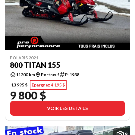
POLARIS 2021
800 TITAN 155
11200 km
Portneuf
P-1938
13 995 $
Épargnez 4 195 $
9 800 $
VOIR LES DÉTAILS
9