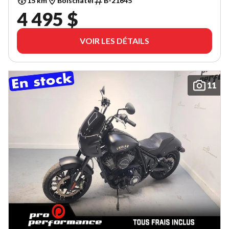
15 km
Boischatel
B-21645
4 495 $
VOIR LES DÉTAILS
11