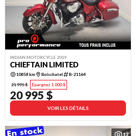
INDIAN MOTORCYCLE 2019
CHIEFTAIN LIMITED
10858 km
Boischatel
B-21164
21 995 $
Épargnez 1 000 $
20 995 $
VOIR LES DÉTAILS
12