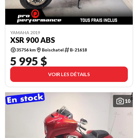
YAMAHA 2019
XSR 900 ABS
35756 km
Boischatel
B-21618
5 995 $
VOIR LES DÉTAILS
10