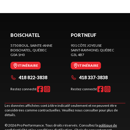
BOISCHATEL
PORTNEUF
5750 BOUL. SAINTE-ANNE
931 CÔTE JOYEUSE
BOISCHATEL
, QUÉBEC
SAINT-RAYMOND
, QUÉBEC
G0A 1H0
G3L 4B7
ITINÉRAIRE
ITINÉRAIRE
418 822-3838
418 337-3838
Restez connecté
Restez connecté
Les données affichées sont à titre indicatif seulement et ne peuvent être
considérées comme contractuelles. Veuillez nous consulter pour plus de
détails.
© 2026 Pro Performance. Tous droits réservés. Consultez la
politique de
confidentialité
et les
conditions d'utilisation
.
Choix de consentement.