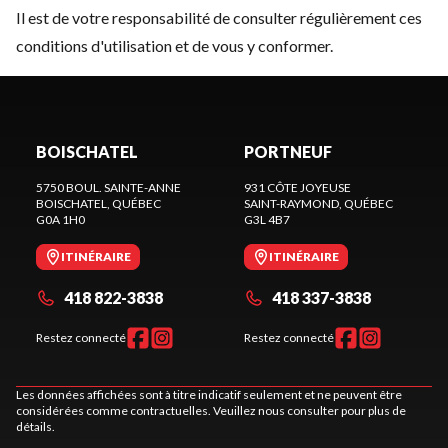
Il est de votre responsabilité de consulter régulièrement ces
conditions d'utilisation et de vous y conformer.
BOISCHATEL
PORTNEUF
5750 BOUL. SAINTE-ANNE
931 CÔTE JOYEUSE
BOISCHATEL
, QUÉBEC
SAINT-RAYMOND
, QUÉBEC
G0A 1H0
G3L 4B7
ITINÉRAIRE
ITINÉRAIRE
418 822-3838
418 337-3838
Restez connecté
Restez connecté
Les données affichées sont à titre indicatif seulement et ne peuvent être
considérées comme contractuelles. Veuillez nous consulter pour plus de
détails.