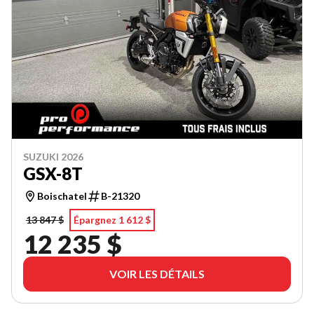
SUZUKI 2026
GSX-8T
Boischatel
B-21320
13 847 $
Épargnez 1 612 $
12 235 $
VOIR LES DÉTAILS