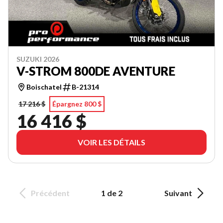
SUZUKI 2026
V-STROM 800DE AVENTURE
Boischatel
B-21314
17 216 $
Épargnez 800 $
16 416 $
VOIR LES DÉTAILS
Précédent
1 de 2
Suivant