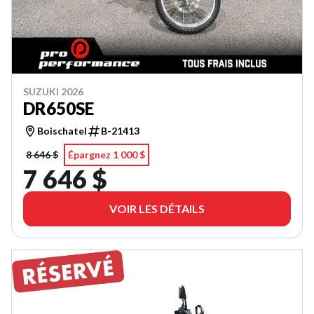
SUZUKI 2026
DR650SE
Boischatel
B-21413
8 646 $
Épargnez 1 000 $
7 646 $
VOIR LES DÉTAILS