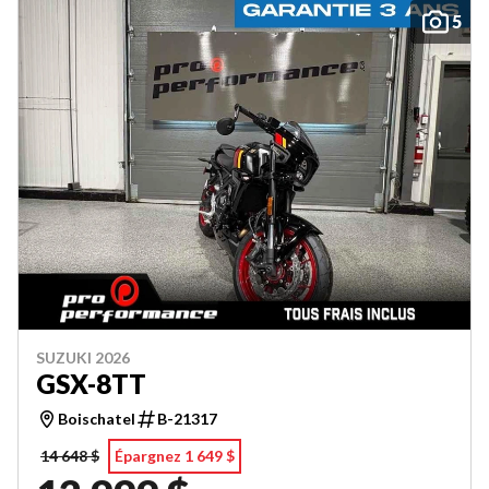
5
SUZUKI 2026
GSX-8TT
Boischatel
B-21317
14 648 $
Épargnez 1 649 $