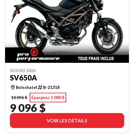
SUZUKI 2026
SV650A
Boischatel
B-21318
10 096 $
Épargnez 1 000 $
9 096 $
VOIR LES DÉTAILS