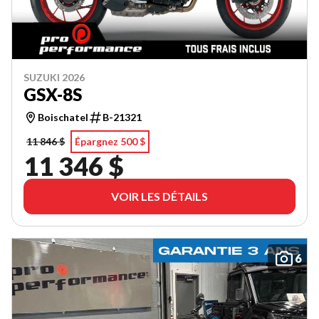
SUZUKI 2026
GSX-8S
Boischatel
B-21321
11 846 $
Épargnez 500 $
11 346 $
VOIR LES DÉTAILS
6