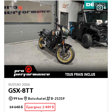
6
SUZUKI 2026
GSX-8TT
99 km
Boischatel
B-21319
14 648 $
Épargnez 2 449 $