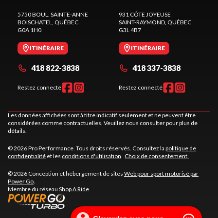
5750 BOUL. SAINTE-ANNE
931 CÔTE JOYEUSE
BOISCHATEL
, QUÉBEC
SAINT-RAYMOND
, QUÉBEC
G0A 1H0
G3L 4B7
ITINÉRAIRE
ITINÉRAIRE
418 822-3838
418 337-3838
Restez connecté
Restez connecté
Les données affichées sont à titre indicatif seulement et ne peuvent être
considérées comme contractuelles. Veuillez nous consulter pour plus de
détails.
© 2026 Pro Performance. Tous droits réservés. Consultez la
politique de
confidentialité
et les
conditions d'utilisation
.
Choix de consentement.
© 2026 Conception et hébergement de sites
Web pour sport motorisé par
Power Go
.
Membre du réseau
Shop A Ride
.