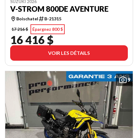
SUZUKI 2026
V-STROM 800DE AVENTURE
Boischatel
B-21315
17 216 $
Épargnez 800 $
16 416 $
VOIR LES DÉTAILS
9