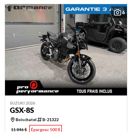
6
SUZUKI 2026
GSX-8S
Boischatel
B-21322
11 846 $
Épargnez 500 $