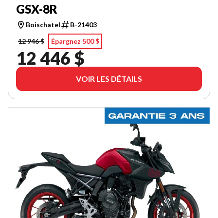
GSX-8R
Boischatel
B-21403
12 946 $
Épargnez 500 $
12 446 $
VOIR LES DÉTAILS