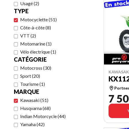
Usagé
(
2
)
TYPE
Motocyclette
(
51
)
Côte-à-côte
(
8
)
VTT
(
2
)
Motomarine
(
1
)
Vélo électrique
(
1
)
CATÉGORIE
Motocross
(
30
)
KAWASAKI
Sport
(
20
)
KX11
Tourisme
(
1
)
Portne
MARQUE
7 50
Kawasaki
(
51
)
Husqvarna
(
68
)
Indian Motorcycle
(
44
)
Yamaha
(
42
)