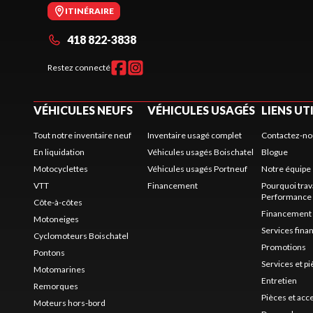
ITINÉRAIRE
418 822-3838
Restez connecté
VÉHICULES NEUFS
VÉHICULES USAGÉS
LIENS UT
Tout notre inventaire neuf
Inventaire usagé complet
Contactez-no
En liquidation
Véhicules usagés Boischatel
Blogue
Motocyclettes
Véhicules usagés Portneuf
Notre équipe
VTT
Financement
Pourquoi trav
Performance
Côte-à-côtes
Financement
Motoneiges
Services fina
Cyclomoteurs Boischatel
Promotions
Pontons
Services et p
Motomarines
Entretien
Remorques
Pièces et acc
Moteurs hors-bord