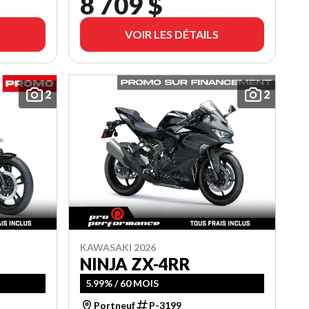
8 709 $
VOIR LES DÉTAILS
2
2
KAWASAKI 2026
NINJA ZX-4RR
5.99% / 60 MOIS
Portneuf
P-3199