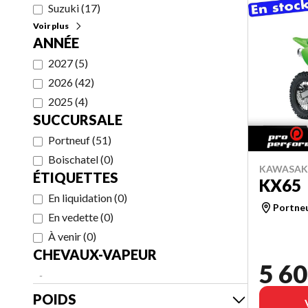
Suzuki
(
17
)
Voir plus
ANNÉE
2027
(
5
)
2026
(
42
)
2025
(
4
)
SUCCURSALE
Portneuf
(
51
)
Boischatel
(
0
)
KAWASAKI
ÉTIQUETTES
KX65
En liquidation
(
0
)
Portne
En vedette
(
0
)
À venir
(
0
)
CHEVAUX-VAPEUR
5 60
-
POIDS