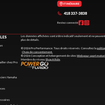
ITINÉRAIRE
418 337-3838
Restez connecté
Les données affichées sont à titre indicatif seulement et ne peuve
ILES
plus de détails.
us
© 2026 Pro Performance. Tous droits réservés. Consultez la
politi
Choix de consentement.
© 2026 Conception et hébergement de sites
Web pour sport motor
Membre du réseau
Shop A Ride
.
ailler chez Pro
nciers Yamaha
ièces
essoires