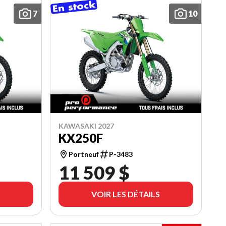
7
10
KAWASAKI 2027
KX250F
Portneuf
P-3483
11 509 $
VOIR LES DÉTAILS