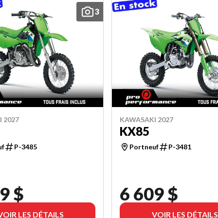
3
 2027
KAWASAKI 2027
KX85
uf
P-3485
Portneuf
P-3481
9 $
6 609 $
VOIR LES DÉTAILS
VOIR LES DÉTAILS