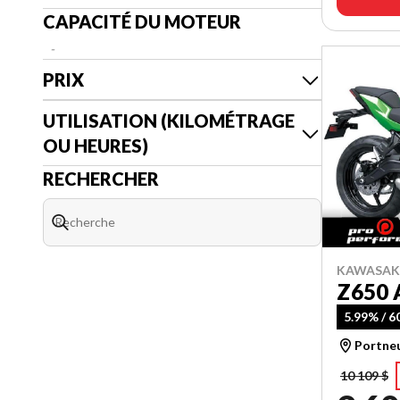
CAPACITÉ DU MOTEUR
-
PRIX
UTILISATION (KILOMÉTRAGE
OU HEURES)
RECHERCHER
KAWASAKI
Z650 
5.99% / 
Portne
10 109 $