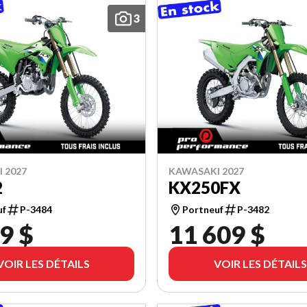
3
 2027
KAWASAKI 2027
2
KX250FX
uf
P-3484
Portneuf
P-3482
9 $
11 609 $
VOIR LES DÉTAILS
VOIR LES DÉTAILS