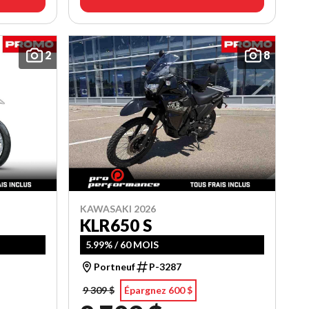
2
8
KAWASAKI 2026
KLR650 S
5.99% / 60 MOIS
Portneuf
P-3287
9 309 $
Épargnez 600 $