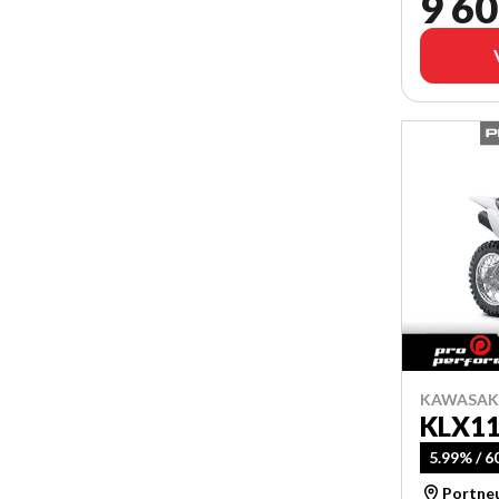
9 60
KAWASAKI
KLX1
5.99% / 
Portne