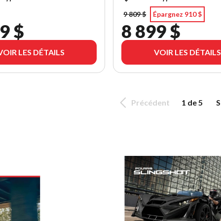
9 809 $
Épargnez 910 $
9 $
8 899 $
VOIR LES DÉTAILS
VOIR LES DÉTAILS
Précédent
1 de 5
S