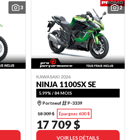
3
2
KAWASAKI 2026
NINJA 1100SX SE
5.99% / 84 MOIS
Portneuf
P-3339
18 309 $
Épargnez 600 $
17 709 $
VOIR LES DÉTAILS