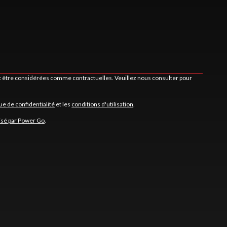
nt être considérées comme contractuelles. Veuillez nous consulter pour
que de confidentialité
et les
conditions d'utilisation
.
isé par Power Go
.