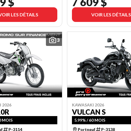
9 $
7 609 $
VOIR LES DÉTAILS
VOIR LES DÉTAILS
3
 2026
KAWASAKI 2026
10R
VULCAN S
60 MOIS
5.99% / 60 MOIS
uf
P-3114
Portneuf
P-3138