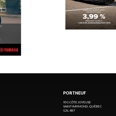
PORTNEUF
931 CÔTE JOYEUSE
SAINT-RAYMOND
, QUÉBEC
G3L 4B7