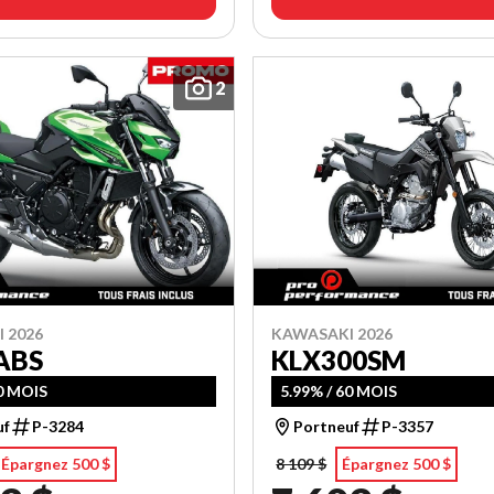
2
 2026
KAWASAKI 2026
ABS
KLX300SM
60 MOIS
5.99% / 60 MOIS
uf
P-3284
Portneuf
P-3357
Épargnez 500 $
8 109 $
Épargnez 500 $