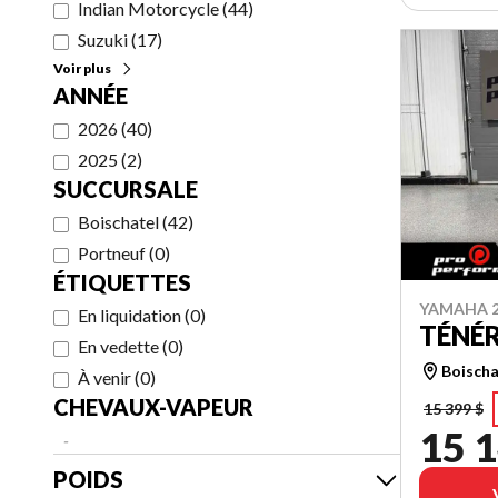
Indian Motorcycle
(
44
)
Suzuki
(
17
)
Voir plus
ANNÉE
2026
(
40
)
2025
(
2
)
SUCCURSALE
Boischatel
(
42
)
Portneuf
(
0
)
ÉTIQUETTES
YAMAHA 2
En liquidation
(
0
)
TÉNÉR
En vedette
(
0
)
Boischa
À venir
(
0
)
CHEVAUX-VAPEUR
15 399 $
15 1
-
POIDS