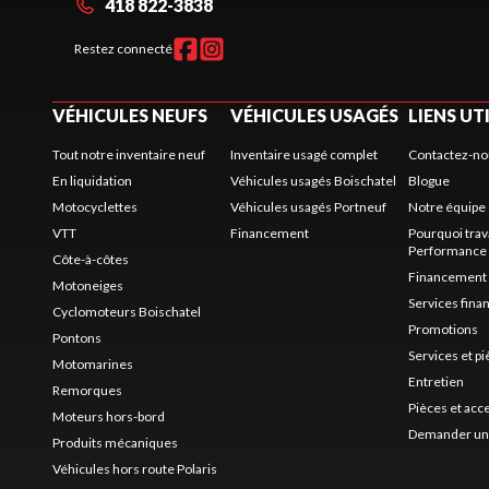
418 822-3838
Restez connecté
VÉHICULES NEUFS
VÉHICULES USAGÉS
LIENS UT
Tout notre inventaire neuf
Inventaire usagé complet
Contactez-no
En liquidation
Véhicules usagés Boischatel
Blogue
Motocyclettes
Véhicules usagés Portneuf
Notre équipe
VTT
Financement
Pourquoi trav
Performance
Côte-à-côtes
Financement
Motoneiges
Services fina
Cyclomoteurs Boischatel
Promotions
Pontons
Services et p
Motomarines
Entretien
Remorques
Pièces et acc
Moteurs hors-bord
Demander un 
Produits mécaniques
Véhicules hors route Polaris