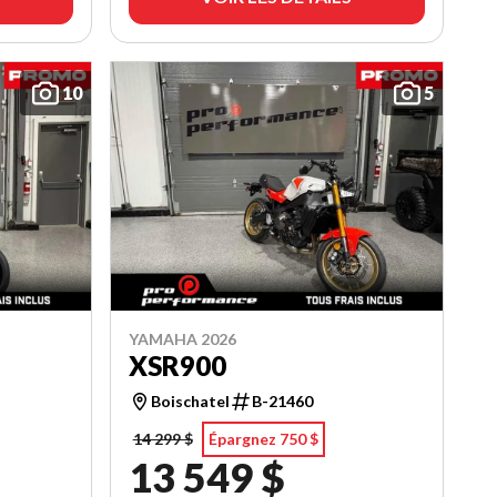
10
5
YAMAHA 2026
XSR900
Boischatel
B-21460
14 299 $
Épargnez 750 $
13 549 $