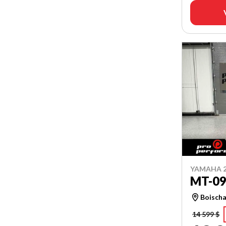
YAMAHA 2
MT-0
Boischa
14 599 $