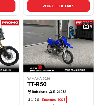
VOIR LES DÉTAILS
4
YAMAHA 2026
TT-R50
Boischatel
B-21232
3 149 $
Épargnez 100 $