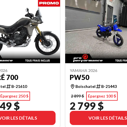
026
YAMAHA 2026
É 700
PW50
tel
B-21610
Boischatel
B-21443
Épargnez 250 $
2 899 $
Épargnez 100 $
49 $
2 799 $
VOIR LES DÉTAILS
VOIR LES DÉTAILS