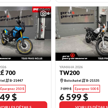
6
026
YAMAHA 2026
É 700
TW200
tel
B-21447
Boischatel
B-21535
Épargnez 250 $
7 099 $
Épargnez 500 $
49 $
6 599 $
VOIR LES DÉTAILS
VOIR LES DÉTAILS