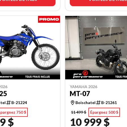
026
YAMAHA 2026
25
MT-07
tel
B-21224
Boischatel
B-21261
Épargnez 750 $
11 499 $
Épargnez 500 $
9 $
10 999 $