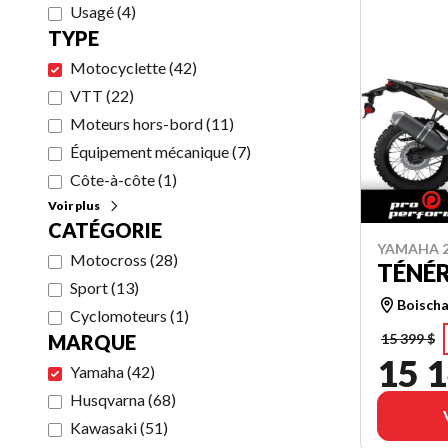
Usagé
(
4
)
TYPE
Motocyclette
(
42
)
VTT
(
22
)
Moteurs hors-bord
(
11
)
Équipement mécanique
(
7
)
Côte-à-côte
(
1
)
Voir plus
CATÉGORIE
YAMAHA 2
Motocross
(
28
)
TÉNÉR
Sport
(
13
)
Boischa
Cyclomoteurs
(
1
)
MARQUE
15 399 $
15 1
Yamaha
(
42
)
Husqvarna
(
68
)
Kawasaki
(
51
)