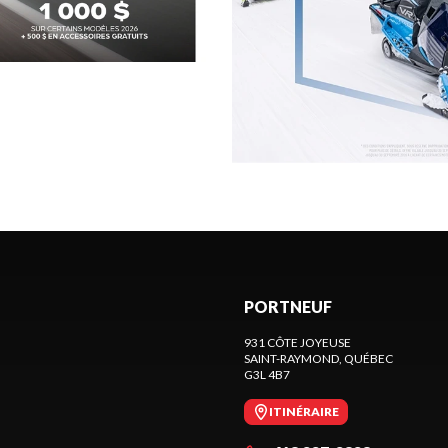
PORTNEUF
931 CÔTE JOYEUSE
SAINT-RAYMOND
, QUÉBEC
G3L 4B7
ITINÉRAIRE