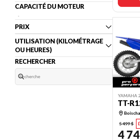
CAPACITÉ DU MOTEUR
-
PRIX
UTILISATION (KILOMÉTRAGE
OU HEURES)
RECHERCHER
YAMAHA 2
TT-R1
Boischa
5 499 $
4 74