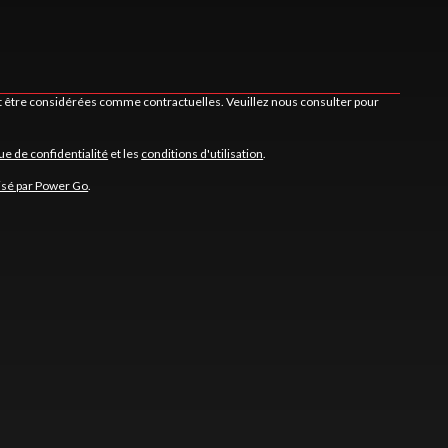
nt être considérées comme contractuelles. Veuillez nous consulter pour
que de confidentialité
et les
conditions d'utilisation
.
isé par Power Go
.