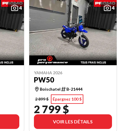
4
4
YAMAHA 2026
PW50
Boischatel
B-21444
2 899 $
Épargnez 100 $
2 799 $
VOIR LES DÉTAILS