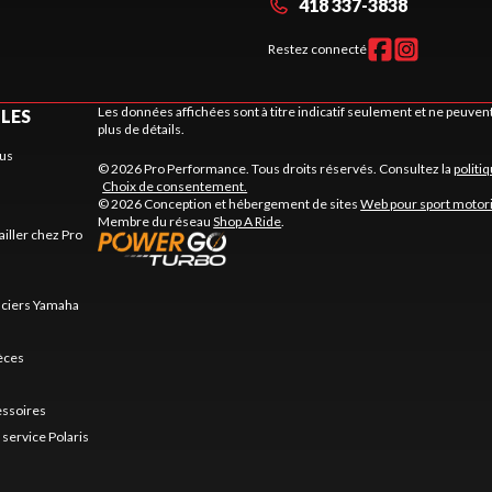
418 337-3838
Restez connecté
Les données affichées sont à titre indicatif seulement et ne peuve
ILES
plus de détails.
us
© 2026 Pro Performance. Tous droits réservés. Consultez la
politi
Choix de consentement.
© 2026 Conception et hébergement de sites
Web pour sport motor
Membre du réseau
Shop A Ride
.
ailler chez Pro
nciers Yamaha
ièces
essoires
service Polaris