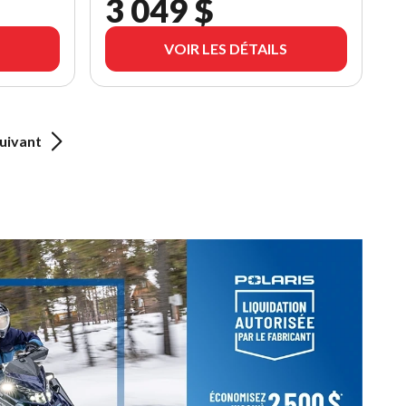
3 049 $
VOIR LES DÉTAILS
uivant