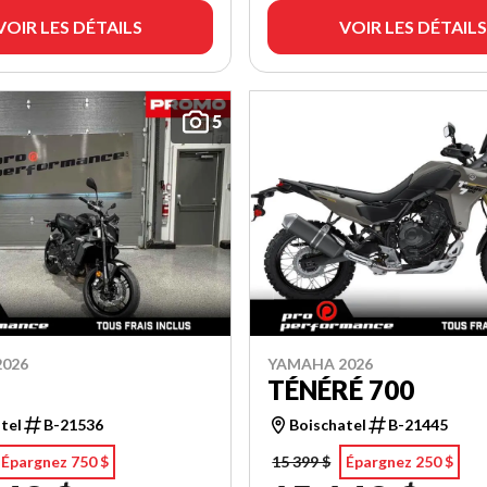
VOIR LES DÉTAILS
VOIR LES DÉTAILS
5
026
YAMAHA 2026
9
TÉNÉRÉ 700
tel
B-21536
Boischatel
B-21445
Épargnez 750 $
15 399 $
Épargnez 250 $