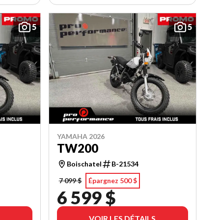
5
5
YAMAHA 2026
TW200
Boischatel
B-21534
7 099 $
Épargnez 500 $
6 599 $
VOIR LES DÉTAILS