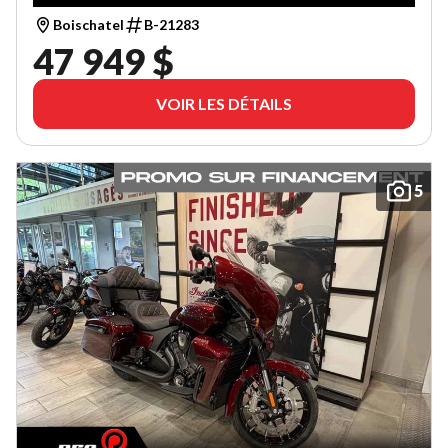
Boischatel
B-21283
47 949 $
VOIR LES DÉTAILS
5