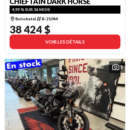
CHIEFTAIN DARK HORSE
4,99 % SUR 36 MOIS
Boischatel
B-21044
38 424 $
VOIR LES DÉTAILS
5