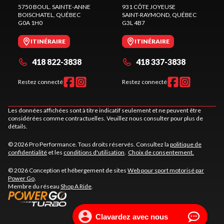
5750 BOUL. SAINTE-ANNE
931 CÔTE JOYEUSE
BOISCHATEL
, QUÉBEC
SAINT-RAYMOND
, QUÉBEC
G0A 1H0
G3L 4B7
ITINÉRAIRE
ITINÉRAIRE
418 822-3838
418 337-3838
Restez connecté
Restez connecté
Les données affichées sont à titre indicatif seulement et ne peuvent être
considérées comme contractuelles. Veuillez nous consulter pour plus de
détails.
© 2026 Pro Performance. Tous droits réservés. Consultez la
politique de
confidentialité
et les
conditions d'utilisation
.
Choix de consentement.
© 2026 Conception et hébergement de sites
Web pour sport motorisé par
Power Go
.
Membre du réseau
Shop A Ride
.