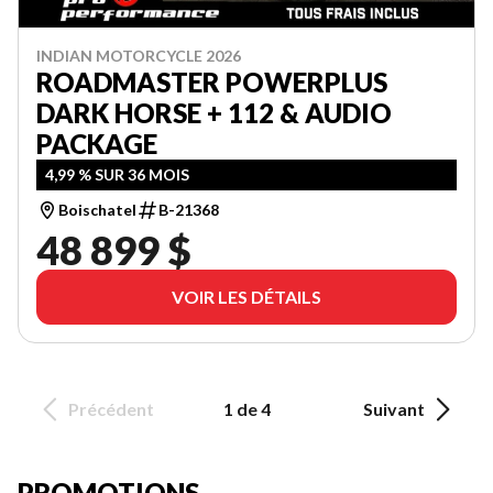
INDIAN MOTORCYCLE 2026
ROADMASTER POWERPLUS
DARK HORSE + 112 & AUDIO
PACKAGE
4,99 % SUR 36 MOIS
Boischatel
B-21368
48 899 $
VOIR LES DÉTAILS
Précédent
1 de 4
Suivant
PROMOTIONS