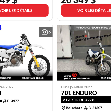
VOIR LES DÉTAILS
VOIR LES DÉTAILS
6
NA 2027
HUSQVARNA 2027
0
701 ENDURO
À PARTIR DE 3.99%
uf
P-3477
Boischatel
B-21607