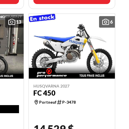
13
6
HUSQVARNA 2027
FC 450
Portneuf
P-3478
14 529 $