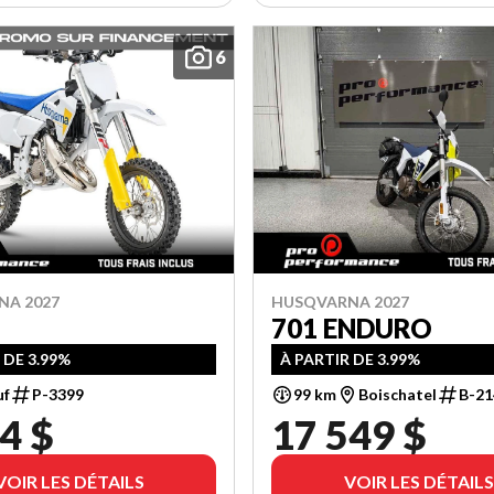
6
NA 2027
HUSQVARNA 2027
701 ENDURO
 DE 3.99%
À PARTIR DE 3.99%
uf
P-3399
99 km
Boischatel
B-21
4 $
17 549 $
VOIR LES DÉTAILS
VOIR LES DÉTAILS