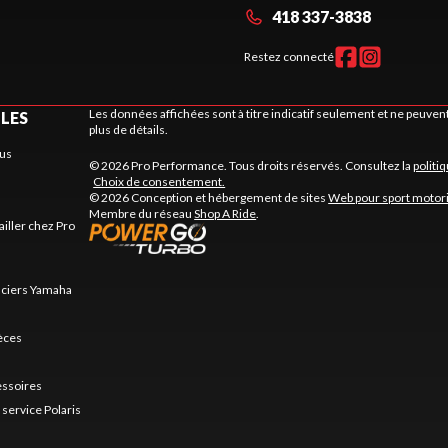
418 337-3838
Restez connecté
Les données affichées sont à titre indicatif seulement et ne peuve
ILES
plus de détails.
us
© 2026 Pro Performance. Tous droits réservés. Consultez la
politi
Choix de consentement.
© 2026 Conception et hébergement de sites
Web pour sport motor
Membre du réseau
Shop A Ride
.
ailler chez Pro
nciers Yamaha
ièces
essoires
service Polaris