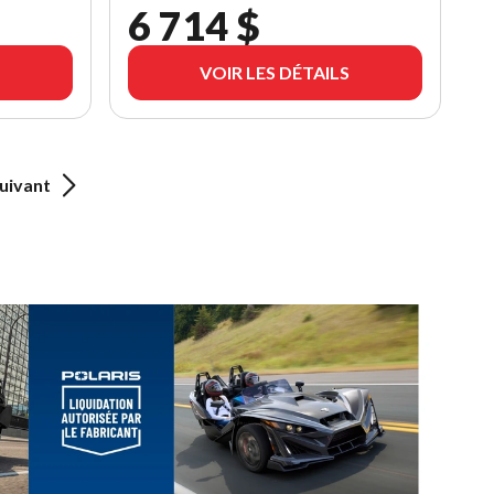
6 714 $
VOIR LES DÉTAILS
uivant