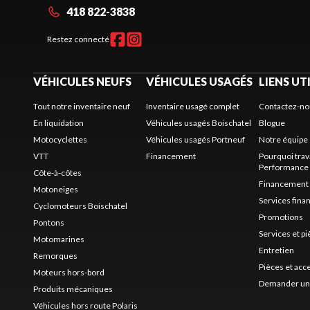
418 822-3838
Restez connecté
VÉHICULES NEUFS
VÉHICULES USAGÉS
LIENS UT
Tout notre inventaire neuf
Inventaire usagé complet
Contactez-no
En liquidation
Véhicules usagés Boischatel
Blogue
Motocyclettes
Véhicules usagés Portneuf
Notre équipe
VTT
Financement
Pourquoi trav
Performance
Côte-à-côtes
Financement
Motoneiges
Services fina
Cyclomoteurs Boischatel
Promotions
Pontons
Services et p
Motomarines
Entretien
Remorques
Pièces et acc
Moteurs hors-bord
Demander un 
Produits mécaniques
Véhicules hors route Polaris