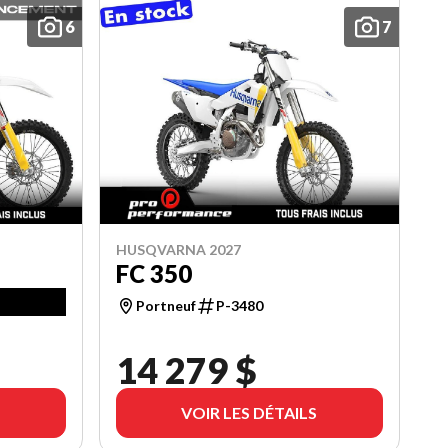
6
7
HUSQVARNA 2027
FC 350
Portneuf
P-3480
14 279 $
VOIR LES DÉTAILS