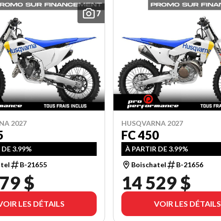
7
NA 2027
HUSQVARNA 2027
5
FC 450
 DE 3.99%
À PARTIR DE 3.99%
tel
B-21655
Boischatel
B-21656
79 $
14 529 $
VOIR LES DÉTAILS
VOIR LES DÉTAILS