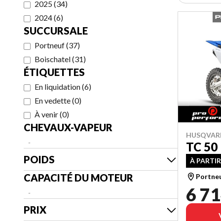
2025
(
34
)
2024
(
6
)
SUCCURSALE
Portneuf
(
37
)
Boischatel
(
31
)
ÉTIQUETTES
En liquidation
(
6
)
En vedette
(
0
)
À venir
(
0
)
CHEVAUX-VAPEUR
HUSQVAR
-
TC 50
POIDS
À PARTIR
CAPACITÉ DU MOTEUR
Portne
6 71
-
PRIX