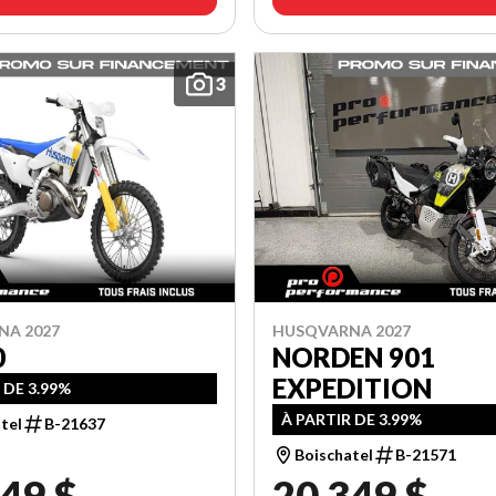
3
NA 2027
HUSQVARNA 2027
0
NORDEN 901
EXPEDITION
 DE 3.99%
À PARTIR DE 3.99%
tel
B-21637
Boischatel
B-21571
49 $
20 349 $