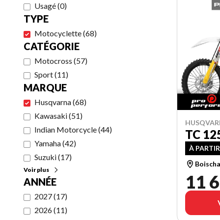
Usagé
(
0
)
TYPE
Motocyclette
(
68
)
CATÉGORIE
Motocross
(
57
)
Sport
(
11
)
MARQUE
Husqvarna
(
68
)
Kawasaki
(
51
)
HUSQVAR
Indian Motorcycle
(
44
)
TC 12
Yamaha
(
42
)
À PARTIR
Suzuki
(
17
)
Boischa
Voir plus
11 6
ANNÉE
2027
(
17
)
2026
(
11
)