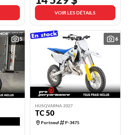
VOIR LES DÉTAILS
5
6
HUSQVARNA 2027
TC 50
Portneuf
P-3475