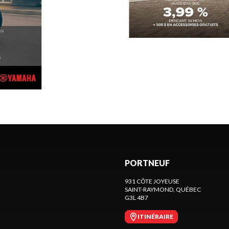
PORTNEUF
931 CÔTE JOYEUSE
SAINT-RAYMOND
, QUÉBEC
G3L 4B7
ITINÉRAIRE