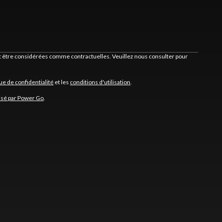
nt être considérées comme contractuelles. Veuillez nous consulter pour
que de confidentialité
et les
conditions d'utilisation
.
isé par Power Go
.