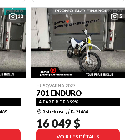
12
5
HUSQVARNA 2027
701 ENDURO
À PARTIR DE 3.99%
485
Boischatel
B-21484
16 049 $
VOIR LES DÉTAILS