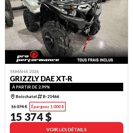
YAMAHA 2026
GRIZZLY DAE XT-R
À PARTIR DE 2.99%
Boischatel
B-21466
16 374 $
Épargnez 1 000 $
15 374 $
VOIR LES DÉTAILS