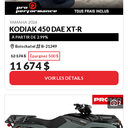
YAMAHA 2026
KODIAK 450 DAE XT-R
À PARTIR DE 2.99%
Boischatel
B-21249
12 174 $
Épargnez 500 $
11 674 $
VOIR LES DÉTAILS
2