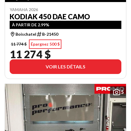
YAMAHA 2026
KODIAK 450 DAE CAMO
À PARTIR DE 2.99%
Boischatel
B-21450
11 774 $
Épargnez 500 $
11 274 $
VOIR LES DÉTAILS
5