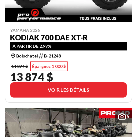
YAMAHA 2026
KODIAK 700 DAE XT-R
À PARTIR DE 2.99%
Boischatel
B-21248
14 874 $
Épargnez 1 000 $
13 874 $
VOIR LES DÉTAILS
5