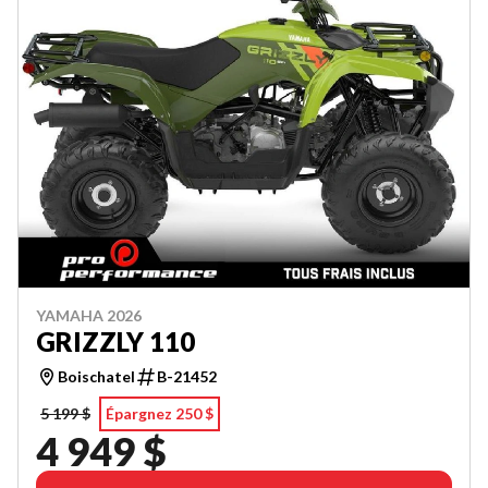
YAMAHA 2026
GRIZZLY 110
Boischatel
B-21452
5 199 $
Épargnez 250 $
4 949 $