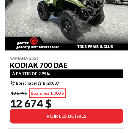
YAMAHA 2026
KODIAK 700 DAE
À PARTIR DE 2.99%
Boischatel
B-20887
13 674 $
Épargnez 1 000 $
12 674 $
VOIR LES DÉTAILS