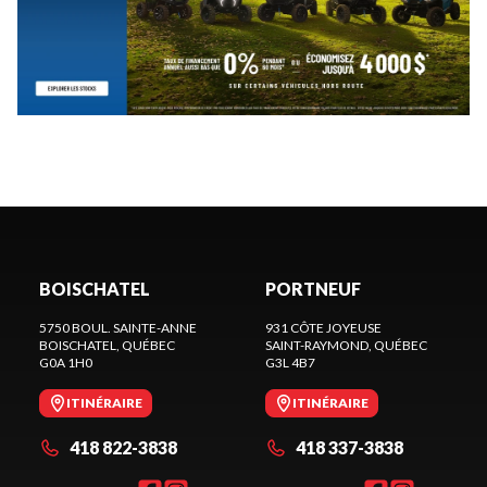
BOISCHATEL
PORTNEUF
5750 BOUL. SAINTE-ANNE
931 CÔTE JOYEUSE
BOISCHATEL
, QUÉBEC
SAINT-RAYMOND
, QUÉBEC
G0A 1H0
G3L 4B7
ITINÉRAIRE
ITINÉRAIRE
418 822-3838
418 337-3838