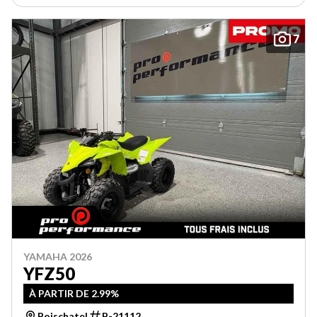
7
YAMAHA 2026
YFZ50
À PARTIR DE 2.99%
Boischatel
B-21112