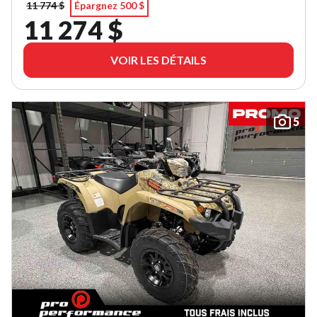
11 774 $
Épargnez 500 $
11 274 $
VOIR LES DÉTAILS
5