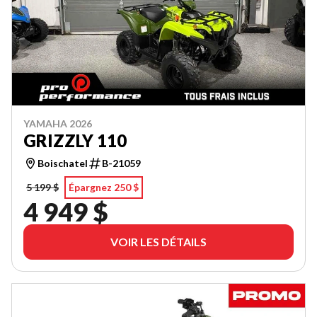
YAMAHA 2026
GRIZZLY 110
Boischatel
B-21059
5 199 $
Épargnez 250 $
4 949 $
VOIR LES DÉTAILS