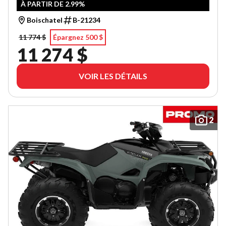
À PARTIR DE 2.99%
Boischatel
B-21234
11 774 $
Épargnez 500 $
11 274 $
VOIR LES DÉTAILS
2