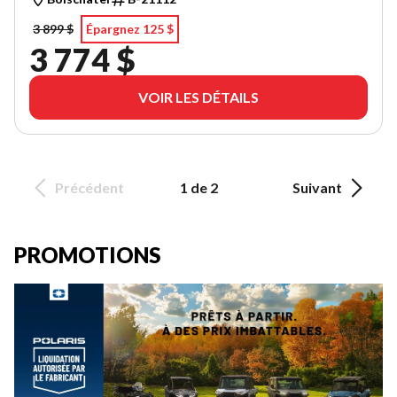
3 899 $
Épargnez 125 $
3 774 $
VOIR LES DÉTAILS
Précédent
1 de 2
Suivant
PROMOTIONS