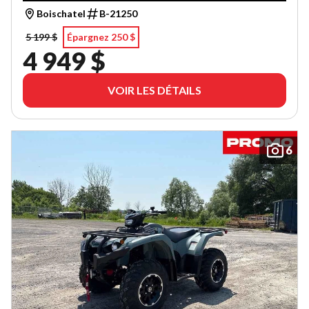
Boischatel
B-21250
5 199 $
Épargnez 250 $
4 949 $
VOIR LES DÉTAILS
6