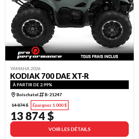
YAMAHA 2026
KODIAK 700 DAE XT-R
À PARTIR DE 2.99%
Boischatel
B-21247
14 874 $
Épargnez 1 000 $
13 874 $
VOIR LES DÉTAILS