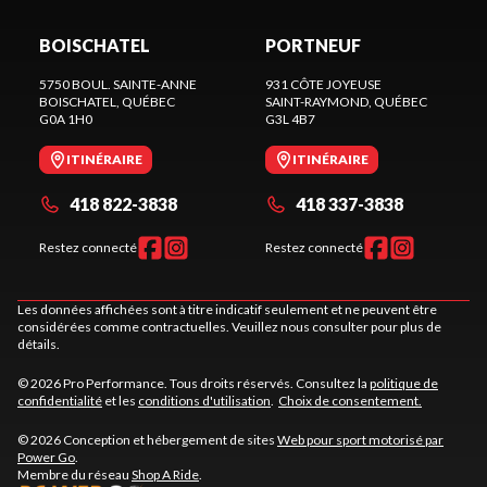
BOISCHATEL
PORTNEUF
5750 BOUL. SAINTE-ANNE
931 CÔTE JOYEUSE
BOISCHATEL
, QUÉBEC
SAINT-RAYMOND
, QUÉBEC
G0A 1H0
G3L 4B7
ITINÉRAIRE
ITINÉRAIRE
418 822-3838
418 337-3838
Restez connecté
Restez connecté
Les données affichées sont à titre indicatif seulement et ne peuvent être
considérées comme contractuelles. Veuillez nous consulter pour plus de
détails.
© 2026 Pro Performance. Tous droits réservés. Consultez la
politique de
confidentialité
et les
conditions d'utilisation
.
Choix de consentement.
© 2026 Conception et hébergement de sites
Web pour sport motorisé par
Power Go
.
Membre du réseau
Shop A Ride
.