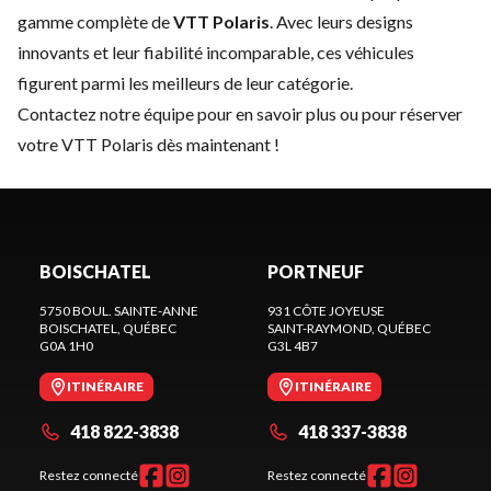
gamme complète de
VTT Polaris
. Avec leurs designs
innovants et leur fiabilité incomparable, ces véhicules
figurent parmi les meilleurs de leur catégorie.
Contactez notre équipe
pour en savoir plus ou pour réserver
votre VTT Polaris dès maintenant !
BOISCHATEL
PORTNEUF
5750 BOUL. SAINTE-ANNE
931 CÔTE JOYEUSE
BOISCHATEL
, QUÉBEC
SAINT-RAYMOND
, QUÉBEC
G0A 1H0
G3L 4B7
ITINÉRAIRE
ITINÉRAIRE
418 822-3838
418 337-3838
Restez connecté
Restez connecté