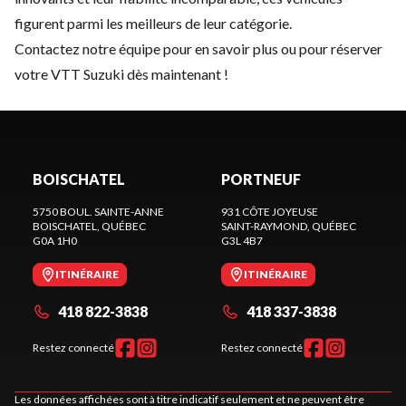
figurent parmi les meilleurs de leur catégorie.
Contactez notre équipe
pour en savoir plus ou pour réserver
votre VTT Suzuki dès maintenant !
BOISCHATEL
PORTNEUF
5750 BOUL. SAINTE-ANNE
931 CÔTE JOYEUSE
BOISCHATEL
, QUÉBEC
SAINT-RAYMOND
, QUÉBEC
G0A 1H0
G3L 4B7
ITINÉRAIRE
ITINÉRAIRE
418 822-3838
418 337-3838
Restez connecté
Restez connecté
Les données affichées sont à titre indicatif seulement et ne peuvent être