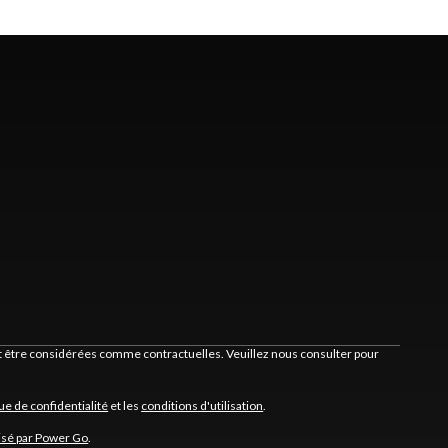
nt être considérées comme contractuelles. Veuillez nous consulter pour
que de confidentialité
et les
conditions d'utilisation
.
isé par Power Go
.