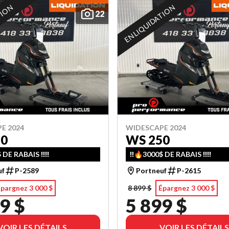
TION
EN LIQUIDATION
22
E 2024
WIDESCAPE 2024
50
WS 250
 DE RABAIS ‼️‼️
‼️🔥3000$ DE RABAIS ‼️‼️
uf
P-2589
Portneuf
P-2615
pargnez 3 000 $
8 899 $
Épargnez 3 000 $
9 $
5 899 $
VOIR LES DÉTAILS
VOIR LES DÉTAILS