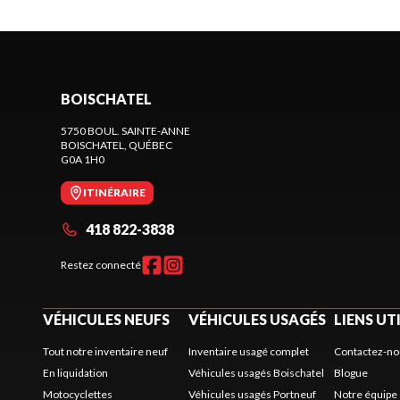
BOISCHATEL
5750 BOUL. SAINTE-ANNE
BOISCHATEL
, QUÉBEC
G0A 1H0
ITINÉRAIRE
418 822-3838
Restez connecté
VÉHICULES NEUFS
VÉHICULES USAGÉS
LIENS UT
Tout notre inventaire neuf
Inventaire usagé complet
Contactez-no
En liquidation
Véhicules usagés Boischatel
Blogue
Motocyclettes
Véhicules usagés Portneuf
Notre équipe