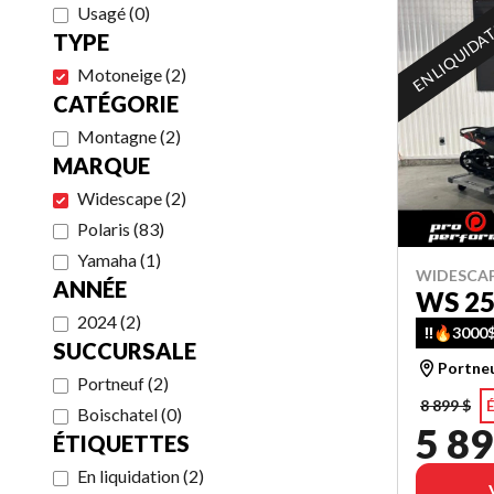
Usagé
(
0
)
EN LIQUIDA
TYPE
Motoneige
(
2
)
CATÉGORIE
Montagne
(
2
)
MARQUE
Widescape
(
2
)
Polaris
(
83
)
Yamaha
(
1
)
WIDESCAP
ANNÉE
WS 2
2024
(
2
)
‼️🔥3000$
SUCCURSALE
Portne
Portneuf
(
2
)
8 899 $
É
Boischatel
(
0
)
5 89
ÉTIQUETTES
En liquidation
(
2
)