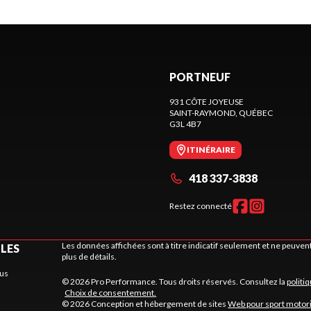
PORTNEUF
931 CÔTE JOYEUSE
SAINT-RAYMOND
, QUÉBEC
G3L 4B7
ITINÉRAIRE
418 337-3838
Restez connecté
Les données affichées sont à titre indicatif seulement et ne peuve
ILES
plus de détails.
us
© 2026 Pro Performance. Tous droits réservés. Consultez la
politi
Choix de consentement.
© 2026 Conception et hébergement de sites
Web pour sport motor