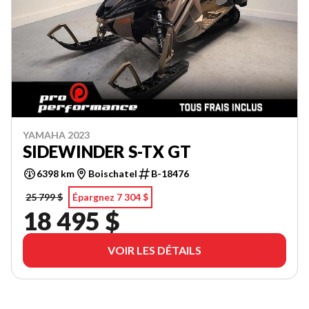
YAMAHA 2023
SIDEWINDER S-TX GT
6398 km
Boischatel
B-18476
25 799 $
Épargnez 7 304 $
18 495 $
VOIR LES DÉTAILS