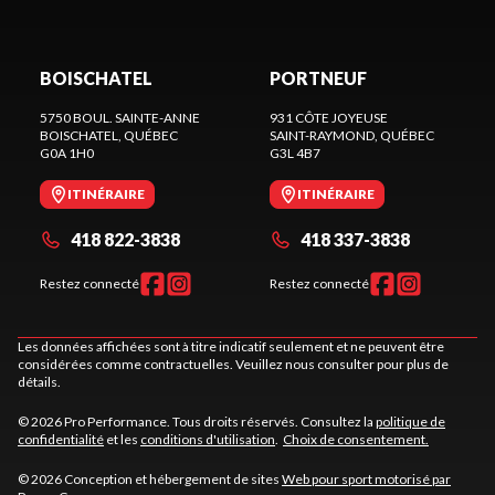
BOISCHATEL
PORTNEUF
5750 BOUL. SAINTE-ANNE
931 CÔTE JOYEUSE
BOISCHATEL
, QUÉBEC
SAINT-RAYMOND
, QUÉBEC
G0A 1H0
G3L 4B7
ITINÉRAIRE
ITINÉRAIRE
418 822-3838
418 337-3838
Restez connecté
Restez connecté
Les données affichées sont à titre indicatif seulement et ne peuvent être
considérées comme contractuelles. Veuillez nous consulter pour plus de
détails.
© 2026 Pro Performance. Tous droits réservés. Consultez la
politique de
confidentialité
et les
conditions d'utilisation
.
Choix de consentement.
© 2026 Conception et hébergement de sites
Web pour sport motorisé par