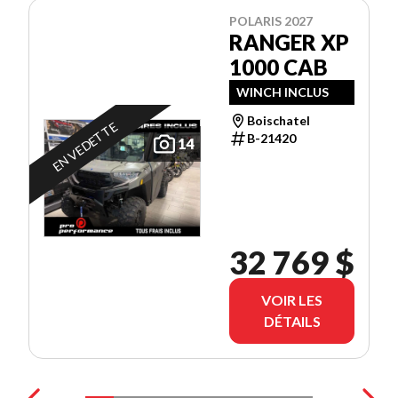
POLARIS 2027
RANGER XP
1000 CAB
WINCH INCLUS
Boischatel
EN VEDETTE
B-21420
14
32 769 $
VOIR LES
DÉTAILS