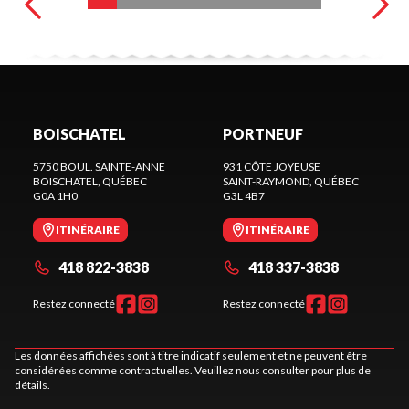
BOISCHATEL
PORTNEUF
5750 BOUL. SAINTE-ANNE
931 CÔTE JOYEUSE
BOISCHATEL
, QUÉBEC
SAINT-RAYMOND
, QUÉBEC
G0A 1H0
G3L 4B7
ITINÉRAIRE
ITINÉRAIRE
418 822-3838
418 337-3838
Restez connecté
Restez connecté
Les données affichées sont à titre indicatif seulement et ne peuvent être
considérées comme contractuelles. Veuillez nous consulter pour plus de
détails.