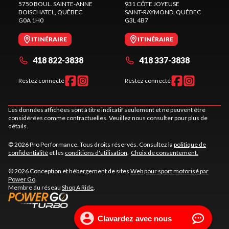
5750 BOUL. SAINTE-ANNE
931 CÔTE JOYEUSE
BOISCHATEL
, QUÉBEC
SAINT-RAYMOND
, QUÉBEC
G0A 1H0
G3L 4B7
ITINÉRAIRE
ITINÉRAIRE
418 822-3838
418 337-3838
Restez connecté
Restez connecté
Les données affichées sont à titre indicatif seulement et ne peuvent être
considérées comme contractuelles. Veuillez nous consulter pour plus de
détails.
© 2026 Pro Performance. Tous droits réservés. Consultez la
politique de
confidentialité
et les
conditions d'utilisation
.
Choix de consentement.
© 2026 Conception et hébergement de sites
Web pour sport motorisé par
Power Go
.
Membre du réseau
Shop A Ride
.