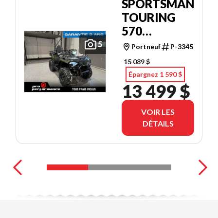
SPORTSMAN
TOURING
570
PREMIUM
5
Portneuf
P-3345
15 089 $
Épargnez 1 590 $
13 499 $
VOIR LES
DÉTAILS