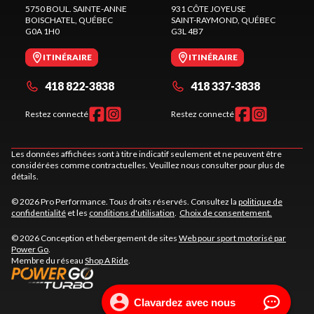
5750 BOUL. SAINTE-ANNE
931 CÔTE JOYEUSE
BOISCHATEL
, QUÉBEC
SAINT-RAYMOND
, QUÉBEC
G0A 1H0
G3L 4B7
ITINÉRAIRE
ITINÉRAIRE
418 822-3838
418 337-3838
Restez connecté
Restez connecté
Les données affichées sont à titre indicatif seulement et ne peuvent être
considérées comme contractuelles. Veuillez nous consulter pour plus de
détails.
© 2026 Pro Performance. Tous droits réservés. Consultez la
politique de
confidentialité
et les
conditions d'utilisation
.
Choix de consentement.
© 2026 Conception et hébergement de sites
Web pour sport motorisé par
Power Go
.
Membre du réseau
Shop A Ride
.