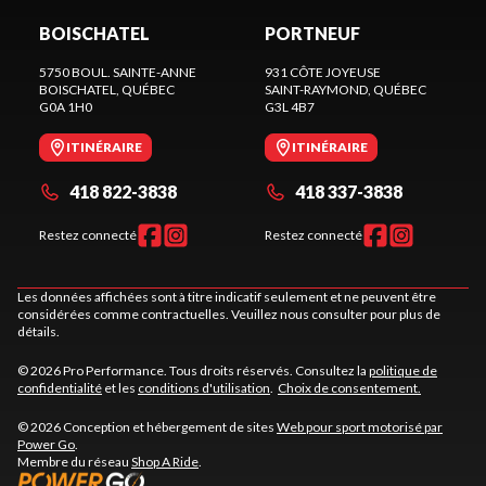
BOISCHATEL
PORTNEUF
5750 BOUL. SAINTE-ANNE
931 CÔTE JOYEUSE
BOISCHATEL
, QUÉBEC
SAINT-RAYMOND
, QUÉBEC
G0A 1H0
G3L 4B7
ITINÉRAIRE
ITINÉRAIRE
418 822-3838
418 337-3838
Restez connecté
Restez connecté
Les données affichées sont à titre indicatif seulement et ne peuvent être
considérées comme contractuelles. Veuillez nous consulter pour plus de
détails.
© 2026 Pro Performance. Tous droits réservés. Consultez la
politique de
confidentialité
et les
conditions d'utilisation
.
Choix de consentement.
© 2026 Conception et hébergement de sites
Web pour sport motorisé par
Power Go
.
Membre du réseau
Shop A Ride
.