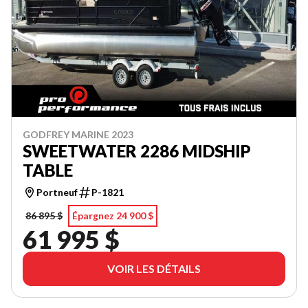
GODFREY MARINE 2023
SWEETWATER 2286 MIDSHIP
TABLE
Portneuf
P-1821
86 895 $
Épargnez 24 900 $
61 995 $
VOIR LES DÉTAILS