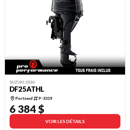
SUZUKI 2026
DF25ATHL
Portneuf
P-3319
6 384 $
VOIR LES DÉTAILS