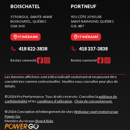
BOISCHATEL
PORTNEUF
5750 BOUL. SAINTE-ANNE
931 CÔTE JOYEUSE
BOISCHATEL
, QUÉBEC
SAINT-RAYMOND
, QUÉBEC
G0A 1H0
G3L 4B7
ITINÉRAIRE
ITINÉRAIRE
418 822-3838
418 337-3838
Restez connecté
Restez connecté
Les données affichées sont à titre indicatif seulement et ne peuvent être
considérées comme contractuelles. Veuillez nous consulter pour plus de
détails.
© 2026 Pro Performance. Tous droits réservés. Consultez la
politique de
confidentialité
et les
conditions d'utilisation
.
Choix de consentement.
© 2026 Conception et hébergement de sites
Web pour sport motorisé par
Power Go
.
Membre du réseau
Shop A Ride
.