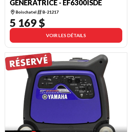
GÉNÉRATRICE - EF6300ISDE
Boischatel
B-21217
5 169 $
VOIR LES DÉTAILS