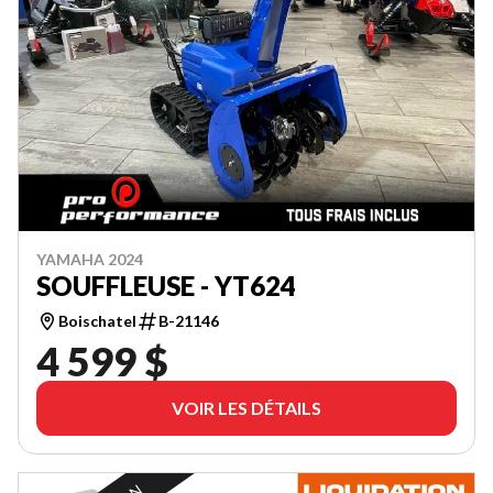
YAMAHA 2024
SOUFFLEUSE - YT624
Boischatel
B-21146
4 599 $
VOIR LES DÉTAILS