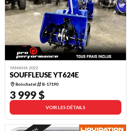
YAMAHA 2022
SOUFFLEUSE YT624E
Boischatel
B-17190
3 999 $
VOIR LES DÉTAILS