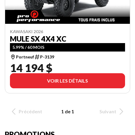
KAWASAKI 2026
MULE SX 4X4 XC
5.99% / 60 MOIS
Portneuf
P-3139
14 194 $
VOIR LES DÉTAILS
Précédent
1 de 1
Suivant
PROMOTIONS