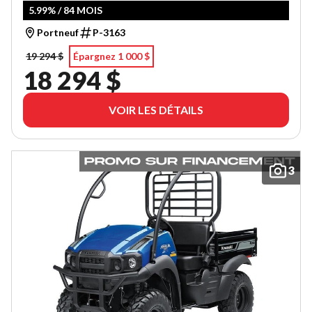
5.99% / 84 MOIS
Portneuf
P-3163
19 294 $
Épargnez 1 000 $
18 294 $
VOIR LES DÉTAILS
3