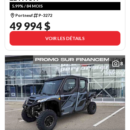
5.99% / 84 MOIS
Portneuf
P-3272
49 994 $
VOIR LES DÉTAILS
8