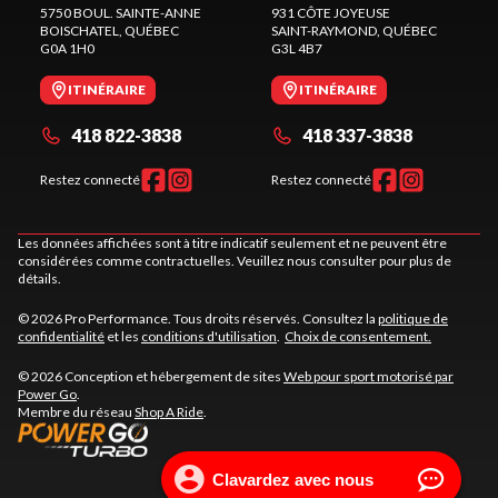
5750 BOUL. SAINTE-ANNE
931 CÔTE JOYEUSE
BOISCHATEL
, QUÉBEC
SAINT-RAYMOND
, QUÉBEC
G0A 1H0
G3L 4B7
ITINÉRAIRE
ITINÉRAIRE
418 822-3838
418 337-3838
Restez connecté
Restez connecté
Les données affichées sont à titre indicatif seulement et ne peuvent être
considérées comme contractuelles. Veuillez nous consulter pour plus de
détails.
© 2026 Pro Performance. Tous droits réservés. Consultez la
politique de
confidentialité
et les
conditions d'utilisation
.
Choix de consentement.
© 2026 Conception et hébergement de sites
Web pour sport motorisé par
Power Go
.
Membre du réseau
Shop A Ride
.