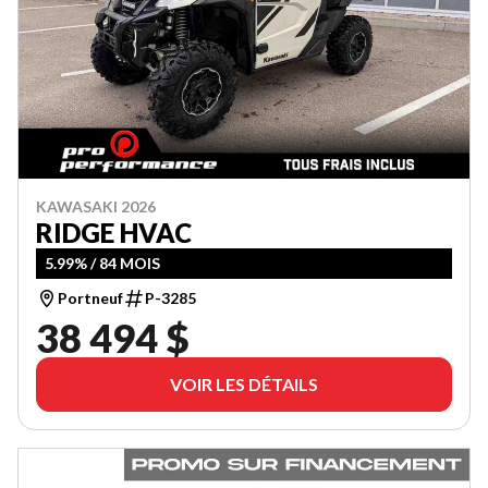
KAWASAKI 2026
RIDGE HVAC
5.99% / 84 MOIS
Portneuf
P-3285
38 494 $
VOIR LES DÉTAILS