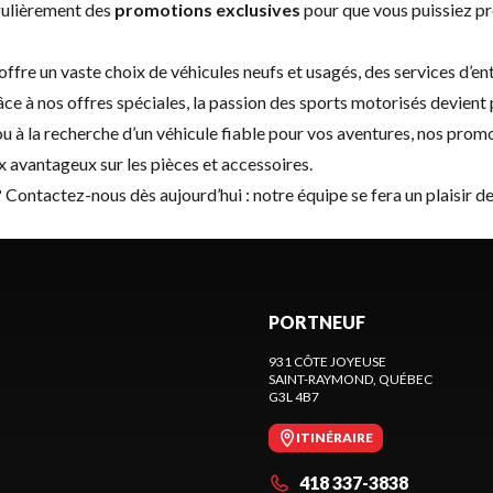
gulièrement des
promotions exclusives
pour que vous puissiez pr
offre un vaste choix de
véhicules neufs
et
usagés
, des
services d’en
e à nos offres spéciales, la passion des sports motorisés devient 
 à la recherche d’un véhicule fiable pour vos aventures, nos promo
rix avantageux sur les pièces et accessoires.
?
Contactez-nous
dès aujourd’hui : notre équipe se fera un plaisir
PORTNEUF
931 CÔTE JOYEUSE
SAINT-RAYMOND
, QUÉBEC
G3L 4B7
ITINÉRAIRE
418 337-3838