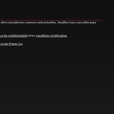
nt être considérées comme contractuelles. Veuillez nous consulter pour
que de confidentialité
et les
conditions d'utilisation
.
isé par Power Go
.