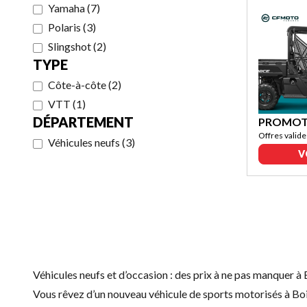
Yamaha
(
7
)
Polaris
(
3
)
Slingshot
(
2
)
TYPE
Côte-à-côte
(
2
)
VTT
(
1
)
DÉPARTEMENT
PROMOTI
Offres valide
Véhicules neufs
(
3
)
V
Véhicules neufs et d’occasion : des prix à ne pas manquer 
Vous rêvez d’un nouveau véhicule de sports motorisés à Boi