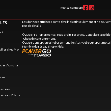
Restez connecté
Les données affichées sont à titre indicatif seulement et ne peuve
ILES
plus de détails.
us
© 2026 Pro Performance. Tous droits réservés. Consultez la
politi
Choix de consentement.
© 2026 Conception et hébergement de sites
Web pour sport motor
Membre du réseau
Shop A Ride
.
ailler chez Pro
nciers Yamaha
ièces
essoires
service Polaris