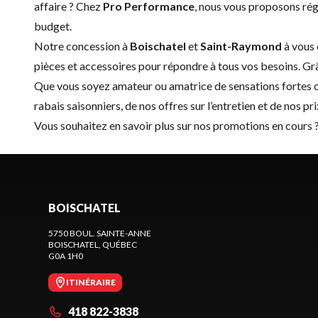
affaire ? Chez
Pro Performance
, nous vous proposons ré
budget.
Notre concession à
Boischatel
et
Saint-Raymond
à vous 
pièces et accessoires
pour répondre à tous vos besoins. Grâc
Que vous soyez amateur ou amatrice de sensations fortes ou
rabais saisonniers, de nos offres sur l’entretien et de nos p
Vous souhaitez en savoir plus sur nos promotions en cours 
BOISCHATEL
5750 BOUL. SAINTE-ANNE
BOISCHATEL
, QUÉBEC
G0A 1H0
ITINÉRAIRE
418 822-3838