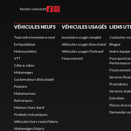
Restez connecté
VÉHICULES NEUFS
VÉHICULES USAGÉS
LIENS UT
Tout notre inventaire neuf
Inventaire usagé complet
Contactez-no
En liquidation
Véhicules usagés Boischatel
Blogue
Motocyclettes
Véhicules usagés Portneuf
Notre équipe
VTT
Financement
Pourquoi trav
Performance
Côte-à-côtes
Financement
Motoneiges
Services fina
Cyclomoteurs Boischatel
Promotions
Pontons
Services et p
Motomarines
Entretien
Remorques
Pièces et acc
Moteurs hors-bord
Demander un 
Produits mécaniques
Véhicules hors route Polaris
Motoneiges Polaris