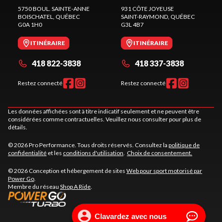
5750 BOUL. SAINTE-ANNE
931 CÔTE JOYEUSE
BOISCHATEL
, QUÉBEC
SAINT-RAYMOND
, QUÉBEC
G0A 1H0
G3L 4B7
ITINÉRAIRE
ITINÉRAIRE
418 822-3838
418 337-3838
Restez connecté
Restez connecté
Les données affichées sont à titre indicatif seulement et ne peuvent être
considérées comme contractuelles. Veuillez nous consulter pour plus de
détails.
© 2026 Pro Performance. Tous droits réservés. Consultez la
politique de
confidentialité
et les
conditions d'utilisation
.
Choix de consentement.
© 2026 Conception et hébergement de sites
Web pour sport motorisé par
Power Go
.
Membre du réseau
Shop A Ride
.