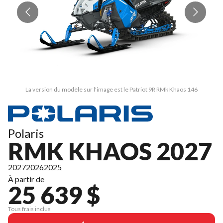
La version du modèle sur l'image est le Patriot 9R RMk Khaos 146
Polaris
RMK KHAOS 2027
2027
2026
2025
À partir de
25 639 $
Tous frais inclus