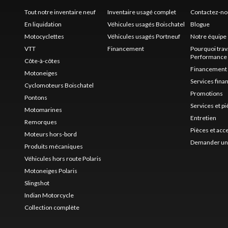
Tout notre inventaire neuf
Inventaire usagé complet
Contactez-no
En liquidation
Véhicules usagés Boischatel
Blogue
Motocyclettes
Véhicules usagés Portneuf
Notre équipe
VTT
Financement
Pourquoi trav
Performance
Côte-à-côtes
Financement
Motoneiges
Services fina
Cyclomoteurs Boischatel
Promotions
Pontons
Services et p
Motomarines
Entretien
Remorques
Pièces et acc
Moteurs hors-bord
Demander un 
Produits mécaniques
Véhicules hors route Polaris
Motoneiges Polaris
Slingshot
Indian Motorcycle
Collection complète