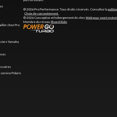
us
© 2026 Pro Performance. Tous droits réservés. Consultez la
politi
Choix de consentement.
© 2026 Conception et hébergement de sites
Web pour sport motor
Membre du réseau
Shop A Ride
.
ailler chez Pro
nciers Yamaha
ièces
essoires
service Polaris