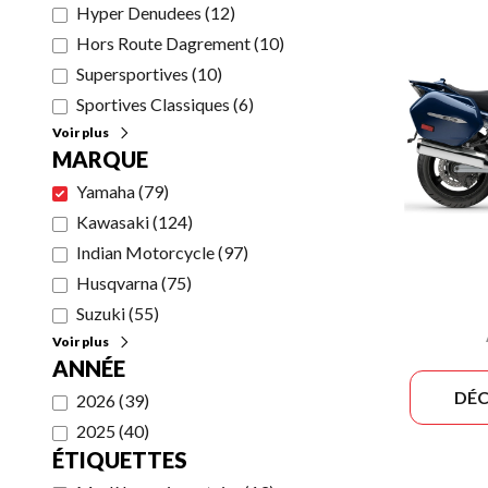
Hyper Denudees
(
12
)
Hors Route Dagrement
(
10
)
Supersportives
(
10
)
Sportives Classiques
(
6
)
Voir plus
MARQUE
Yamaha
(
79
)
Kawasaki
(
124
)
Indian Motorcycle
(
97
)
Husqvarna
(
75
)
Suzuki
(
55
)
Voir plus
ANNÉE
DÉC
2026
(
39
)
2025
(
40
)
ÉTIQUETTES