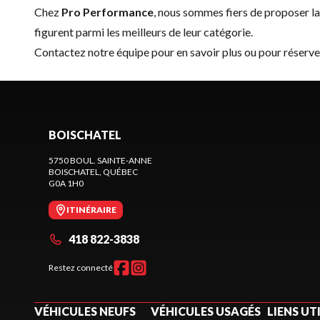
Chez
Pro Performance
, nous sommes fiers de proposer 
figurent parmi les meilleurs de leur catégorie.
Contactez notre équipe
pour en savoir plus ou pour réser
BOISCHATEL
5750 BOUL. SAINTE-ANNE
BOISCHATEL
, QUÉBEC
G0A 1H0
ITINÉRAIRE
418 822-3838
Restez connecté
VÉHICULES NEUFS
VÉHICULES USAGÉS
LIENS UT