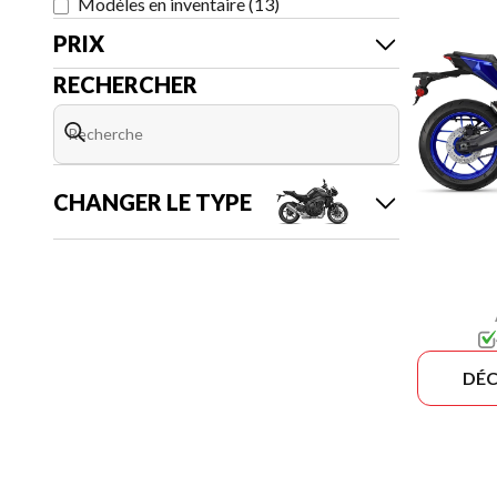
Modèles en inventaire
(
13
)
PRIX
RECHERCHER
CHANGER LE TYPE
DÉC