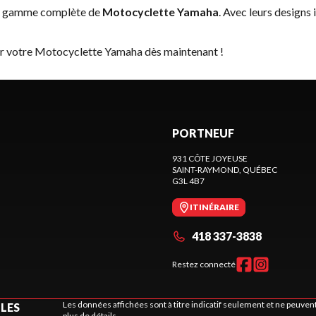
la gamme complète de
Motocyclette Yamaha
. Avec leurs designs 
ver votre Motocyclette Yamaha dès maintenant !
PORTNEUF
931 CÔTE JOYEUSE
SAINT-RAYMOND
, QUÉBEC
G3L 4B7
ITINÉRAIRE
418 337-3838
Restez connecté
Les données affichées sont à titre indicatif seulement et ne peuve
ILES
plus de détails.