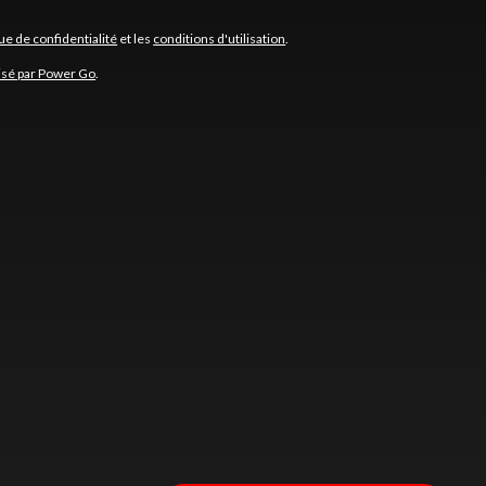
que de confidentialité
et les
conditions d'utilisation
.
isé par Power Go
.