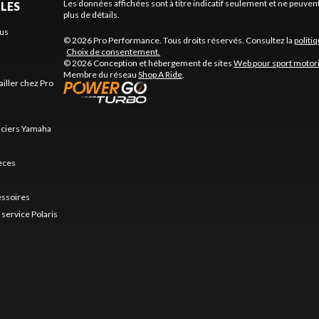
Les données affichées sont à titre indicatif seulement et ne peuve
ILES
plus de détails.
us
© 2026 Pro Performance. Tous droits réservés. Consultez la
politi
Choix de consentement.
© 2026 Conception et hébergement de sites
Web pour sport motor
Membre du réseau
Shop A Ride
.
ailler chez Pro
nciers Yamaha
ièces
essoires
service Polaris