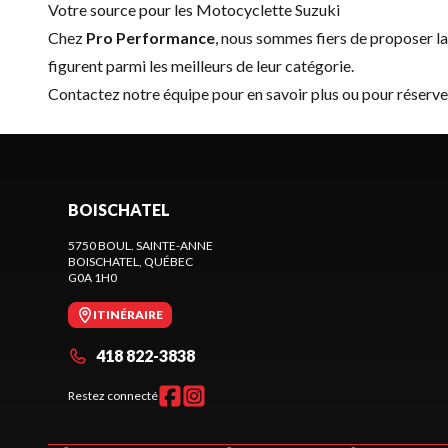
Votre source pour les Motocyclette Suzuki
Chez
Pro Performance
, nous sommes fiers de proposer 
figurent parmi les meilleurs de leur catégorie.
Contactez notre équipe
pour en savoir plus ou pour réserv
BOISCHATEL
5750 BOUL. SAINTE-ANNE
BOISCHATEL
, QUÉBEC
G0A 1H0
ITINÉRAIRE
418 822-3838
Restez connecté