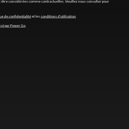
nt être considérées comme contractuelles. Veuillez nous consulter pour
que de confidentialité
et les
conditions d'utilisation
.
isé par Power Go
.