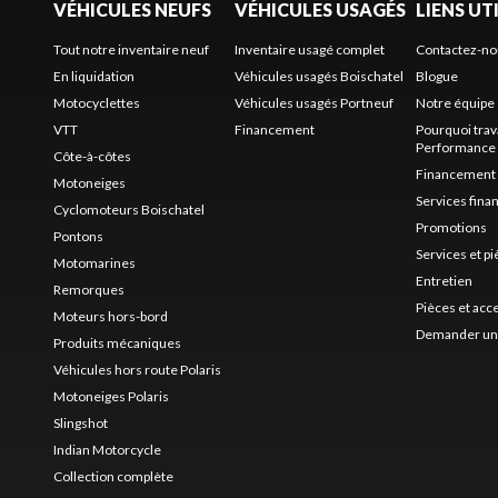
VÉHICULES NEUFS
VÉHICULES USAGÉS
LIENS UT
Tout notre inventaire neuf
Inventaire usagé complet
Contactez-no
En liquidation
Véhicules usagés Boischatel
Blogue
Motocyclettes
Véhicules usagés Portneuf
Notre équipe
VTT
Financement
Pourquoi trav
Performance
Côte-à-côtes
Financement
Motoneiges
Services fina
Cyclomoteurs Boischatel
Promotions
Pontons
Services et p
Motomarines
Entretien
Remorques
Pièces et acc
Moteurs hors-bord
Demander un 
Produits mécaniques
Véhicules hors route Polaris
Motoneiges Polaris
Slingshot
Indian Motorcycle
Collection complète