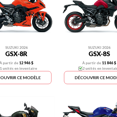
SUZUKI 2026
SUZUKI 2026
GSX-8R
GSX-8S
À partir de
12 946 $
À partir de
11 846 $
1 unités en inventaire
2 unités en inventai
OUVRIR CE MODÈLE
DÉCOUVRIR CE MOD