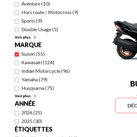
Aventure
(
10
)
Hors route / Motocross
(
9
)
Sports
(
9
)
Double Usage
(
5
)
Voir plus
MARQUE
Suzuki
(
55
)
Kawasaki
(
124
)
Indian Motorcycle
(
96
)
Yamaha
(
79
)
B
Husqvarna
(
75
)
Voir plus
ANNÉE
DÉC
2026
(
25
)
2025
(
30
)
ÉTIQUETTES