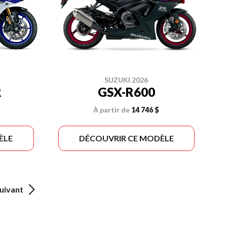
SUZUKI 2026
R
GSX-R600
À partir de
14 746 $
ÈLE
DÉCOUVRIR CE MODÈLE
uivant