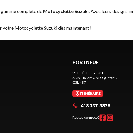
la gamme complète de
Motocyclette Suzuki
. Avec leurs designs i
er votre Motocyclette Suzuki dès maintenant !
PORTNEUF
931 CÔTE JOYEUSE
SAINT-RAYMOND
, QUÉBEC
G3L 4B7
ITINÉRAIRE
418 337-3838
Restez connecté