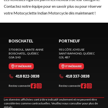
Contactez notre équipe
pour en savoir plus ou pour réserver
votre Motocyclette Indian Motorcycle dès maintenant !
BOISCHATEL
PORTNEUF
5750 BOUL. SAINTE-ANNE
931 CÔTE JOYEUSE
BOISCHATEL
, QUÉBEC
SAINT-RAYMOND
, QUÉBEC
G0A 1H0
G3L 4B7
ITINÉRAIRE
ITINÉRAIRE
418 822-3838
418 337-3838
Restez connecté
Restez connecté
Les données affichées sont à titre indicatif seulement et ne peuvent être
considérées comme contractuelles. Veuillez nous consulter pour plus de
détails.