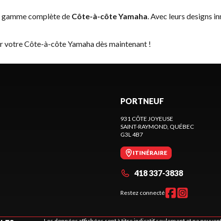
la gamme complète de
Côte-à-côte Yamaha
. Avec leurs designs i
er votre Côte-à-côte Yamaha dès maintenant !
PORTNEUF
931 CÔTE JOYEUSE
SAINT-RAYMOND
, QUÉBEC
G3L 4B7
ITINÉRAIRE
418 337-3838
Restez connecté
Les données affichées sont à titre indicatif seulement et ne peuve