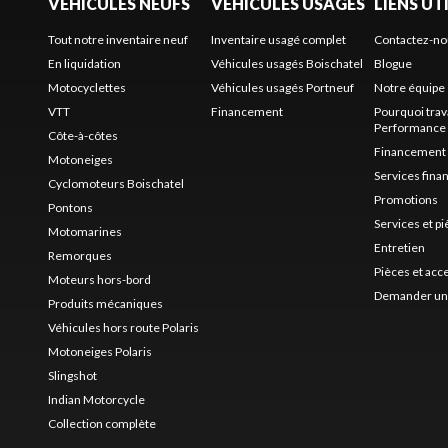
VÉHICULES NEUFS
VÉHICULES USAGÉS
LIENS UT
Tout notre inventaire neuf
Inventaire usagé complet
Contactez-no
En liquidation
Véhicules usagés Boischatel
Blogue
Motocyclettes
Véhicules usagés Portneuf
Notre équipe
VTT
Financement
Pourquoi trav
Performance
Côte-à-côtes
Financement
Motoneiges
Services fina
Cyclomoteurs Boischatel
Promotions
Pontons
Services et p
Motomarines
Entretien
Remorques
Pièces et acc
Moteurs hors-bord
Demander un 
Produits mécaniques
Véhicules hors route Polaris
Motoneiges Polaris
Slingshot
Indian Motorcycle
Collection complète