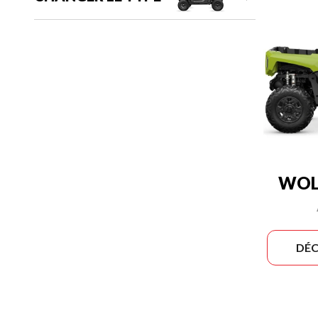
WOLV
DÉC