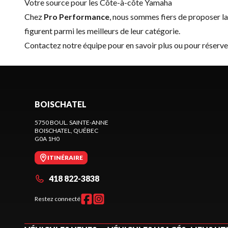
Votre source pour les Côte-à-côte Yamaha
Chez
Pro Performance
, nous sommes fiers de proposer 
figurent parmi les meilleurs de leur catégorie.
Contactez notre équipe
pour en savoir plus ou pour réserv
BOISCHATEL
5750 BOUL. SAINTE-ANNE
BOISCHATEL
, QUÉBEC
G0A 1H0
ITINÉRAIRE
418 822-3838
Restez connecté