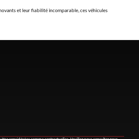
nnovants et leur fiabilité incomparable, ces véhicules
nt être considérées comme contractuelles. Veuillez nous consulter pour