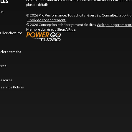
ILES
plus de détails.
us
© 2026 Pro Performance. Tous droits réservés. Consultez la
politi
Choix de consentement.
© 2026 Conception et hébergement de sites
Web pour sport motor
Membre du réseau
Shop A Ride
.
ailler chez Pro
nciers Yamaha
ièces
essoires
service Polaris