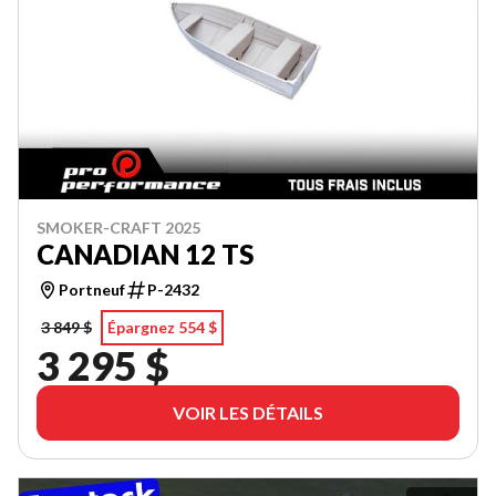
SMOKER-CRAFT 2025
CANADIAN 12 TS
Portneuf
P-2432
3 849 $
Épargnez 554 $
3 295 $
VOIR LES DÉTAILS