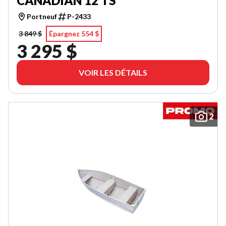
CANADIAN 12 TS
Portneuf
P-2433
3 849 $
Épargnez 554 $
3 295 $
VOIR LES DÉTAILS
2