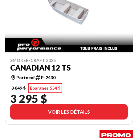
SMOKER-CRAFT 2025
CANADIAN 12 TS
Portneuf
P-2430
3 849 $
Épargnez 554 $
3 295 $
VOIR LES DÉTAILS