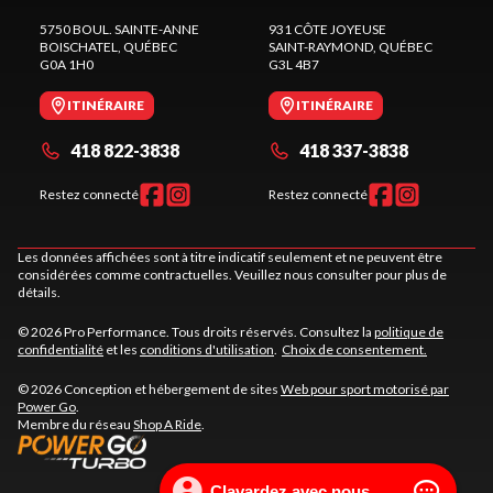
5750 BOUL. SAINTE-ANNE
931 CÔTE JOYEUSE
BOISCHATEL
, QUÉBEC
SAINT-RAYMOND
, QUÉBEC
G0A 1H0
G3L 4B7
ITINÉRAIRE
ITINÉRAIRE
418 822-3838
418 337-3838
Restez connecté
Restez connecté
Les données affichées sont à titre indicatif seulement et ne peuvent être
considérées comme contractuelles. Veuillez nous consulter pour plus de
détails.
© 2026 Pro Performance. Tous droits réservés. Consultez la
politique de
confidentialité
et les
conditions d'utilisation
.
Choix de consentement.
© 2026 Conception et hébergement de sites
Web pour sport motorisé par
Power Go
.
Membre du réseau
Shop A Ride
.