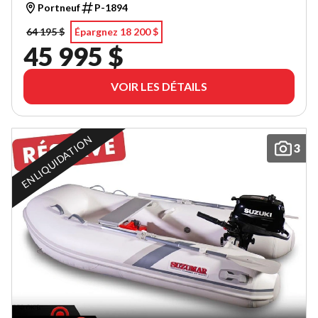
Portneuf
P-1894
64 195 $
Épargnez 18 200 $
45 995 $
VOIR LES DÉTAILS
EN LIQUIDATION
3