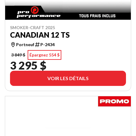
SMOKER-CRAFT 2025
CANADIAN 12 TS
Portneuf
P-2434
3 849 $
Épargnez 554 $
3 295 $
VOIR LES DÉTAILS