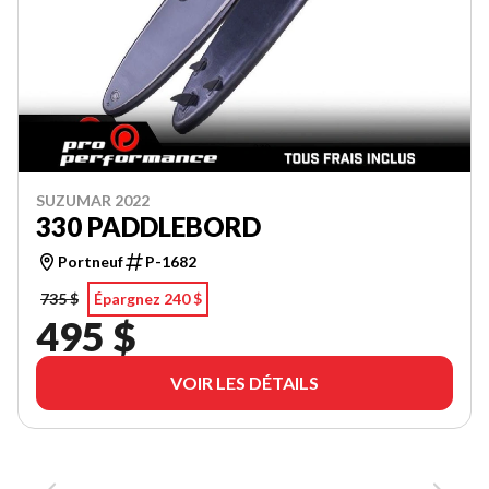
SUZUMAR 2022
330 PADDLEBORD
Portneuf
P-1682
735 $
Épargnez 240 $
495 $
VOIR LES DÉTAILS