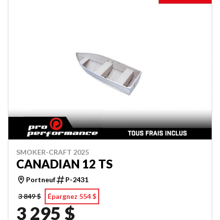
SMOKER-CRAFT 2025
CANADIAN 12 TS
Portneuf
P-2431
3 849 $
Épargnez 554 $
3 295 $