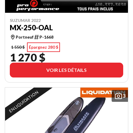
SUZUMAR 2022
MX-250-OAL
Portneuf
P-1668
1 550 $
Épargnez 280 $
1 270 $
VOIR LES DÉTAILS
EN LIQUIDATION
3