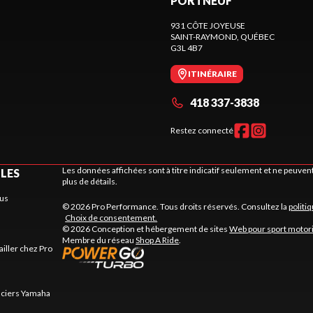
PORTNEUF
931 CÔTE JOYEUSE
SAINT-RAYMOND
, QUÉBEC
G3L 4B7
ITINÉRAIRE
418 337-3838
Restez connecté
Les données affichées sont à titre indicatif seulement et ne peuve
ILES
plus de détails.
us
© 2026 Pro Performance. Tous droits réservés. Consultez la
politi
Choix de consentement.
© 2026 Conception et hébergement de sites
Web pour sport motor
Membre du réseau
Shop A Ride
.
ailler chez Pro
nciers Yamaha