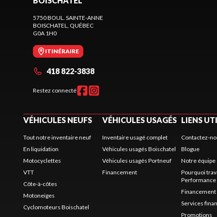
BOISCHATEL
5750 BOUL. SAINTE-ANNE
BOISCHATEL
, QUÉBEC
G0A 1H0
ITINÉRAIRE
418 822-3838
Restez connecté
VÉHICULES NEUFS
VÉHICULES USAGÉS
LIENS UT
Tout notre inventaire neuf
Inventaire usagé complet
Contactez-no
En liquidation
Véhicules usagés Boischatel
Blogue
Motocyclettes
Véhicules usagés Portneuf
Notre équipe
VTT
Financement
Pourquoi trav
Performance
Côte-à-côtes
Financement
Motoneiges
Services fina
Cyclomoteurs Boischatel
Promotions