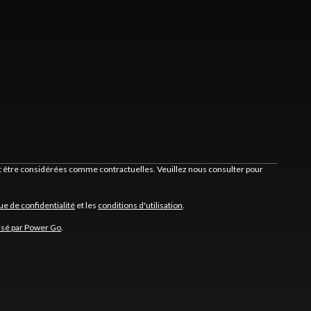
nt être considérées comme contractuelles. Veuillez nous consulter pour
que de confidentialité
et les
conditions d'utilisation
.
isé par Power Go
.