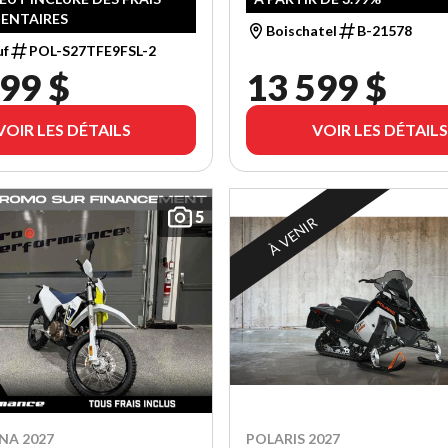
ENTAIRES
Boischatel
B-21578
uf
POL-S27TFE9FSL-2
99 $
13 599 $
VOIR LES DÉTAILS
VOIR LES DÉTAILS
5
À VENIR
NA 2027
POLARIS 2027