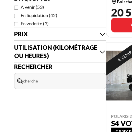
Boischa
À venir
(
53
)
20 5
En liquidation
(
42
)
En vedette
(
3
)
PRIX
UTILISATION (KILOMÉTRAGE
À VENI
OU HEURES)
RECHERCHER
POLARIS 2
S4 VO
LE PRIX 