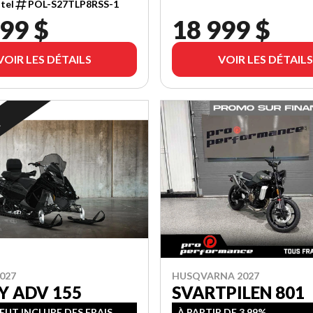
tel
POL-S27TLP8RSS-1
99 $
18 999 $
VOIR LES DÉTAILS
VOIR LES DÉTAILS
R
027
HUSQVARNA 2027
Y ADV 155
SVARTPILEN 801
PEUT INCLURE DES FRAIS
À PARTIR DE 3.99%