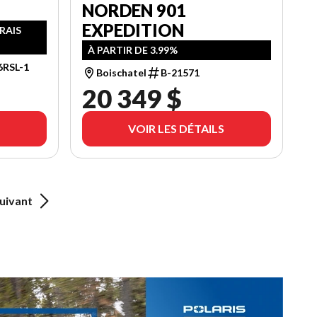
NORDEN 901
EXPEDITION
FRAIS
À PARTIR DE 3.99%
6RSL-1
Boischatel
B-21571
20 349 $
VOIR LES DÉTAILS
uivant