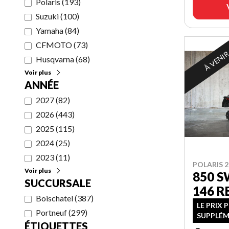
Polaris
(
193
)
Suzuki
(
100
)
Yamaha
(
84
)
CFMOTO
(
73
)
À VENI
Husqvarna
(
68
)
Voir plus
ANNÉE
2027
(
82
)
2026
(
443
)
2025
(
115
)
2024
(
25
)
2023
(
11
)
POLARIS 2
Voir plus
850 
SUCCURSALE
146 R
Boischatel
(
387
)
LE PRIX 
Portneuf
(
299
)
SUPPLÉM
ÉTIQUETTES