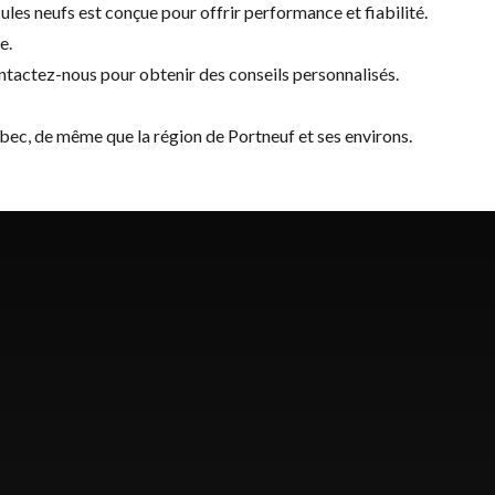
ules neufs est conçue pour offrir performance et fiabilité.
e.
ntactez-nous
pour obtenir des conseils personnalisés.
ébec, de même que la région de Portneuf et ses environs.