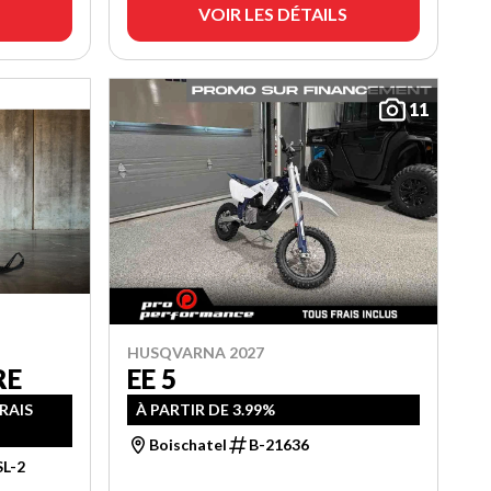
VOIR LES DÉTAILS
11
HUSQVARNA 2027
RE
EE 5
FRAIS
À PARTIR DE 3.99%
Boischatel
B-21636
L-2