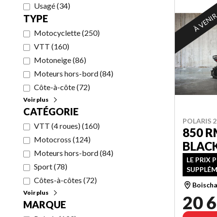
Usagé
(
34
)
À VENI
TYPE
Motocyclette
(
250
)
VTT
(
160
)
Motoneige
(
86
)
Moteurs hors-bord
(
84
)
Côte-à-côte
(
72
)
Voir plus
CATÉGORIE
POLARIS 2
VTT (4 roues)
(
160
)
850 R
Motocross
(
124
)
BLAC
Moteurs hors-bord
(
84
)
LE PRIX 
Sport
(
78
)
SUPPLÉM
Côtes-à-côtes
(
72
)
Boischa
Voir plus
20 6
MARQUE