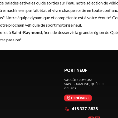
balades estivales ou de sorties sur l'eau, notre sélection de véhic
re machine en parfait état et vivre chaque sortie en toute confianc
plus? Notre équipe dynamique et compétente est à votre écoute!
Co
tre prochain véhicule de sport motorisé neuf.
el
et à
Saint-Raymond
, fiers de desservir la grande région de Qu
tre passion!
PORTNEUF
931 CÔTE JOYEUSE
SAINT-RAYMOND
, QUÉBEC
G3L 4B7
ITINÉRAIRE
418 337-3838