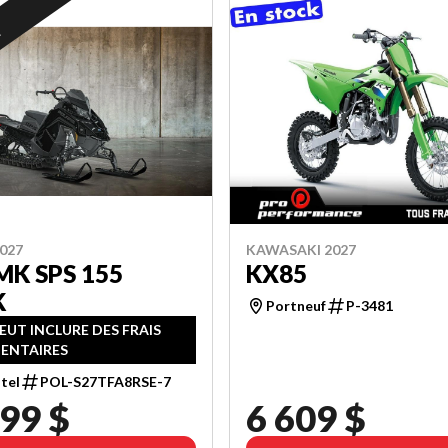
R
027
KAWASAKI 2027
MK SPS 155
KX85
K
Portneuf
P-3481
PEUT INCLURE DES FRAIS
ENTAIRES
tel
POL-S27TFA8RSE-7
99 $
6 609 $