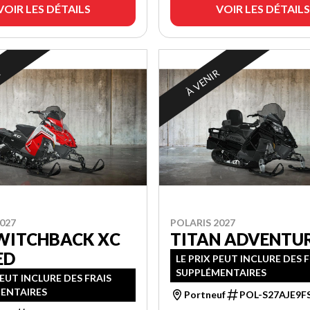
VOIR LES DÉTAILS
VOIR LES DÉTAILS
R
À VENIR
027
POLARIS 2027
SWITCHBACK XC
TITAN ADVENTU
ED
LE PRIX PEUT INCLURE DES 
SUPPLÉMENTAIRES
PEUT INCLURE DES FRAIS
ENTAIRES
Portneuf
POL-S27AJE9FS