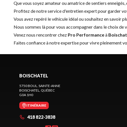
Que vous soyez amateur ou amatrice de sentiers enneigés, de 
Profitez de notre service d'
entretien expert
pour garder vot
Vous avez repéré le véhicule idéal ou souhaitez en savoir 
Nous sommes là pour vous accompagner dans le choix de vo
Venez nous rencontrer chez
Pro Performance
à
Boischat
Faites confiance à notre expertise pour vivre pleinement vo
BOISCHATEL
5750 BOUL. SAINTE-ANNE
BOISCHATEL
, QUÉBEC
G0A 1H0
ITINÉRAIRE
418 822-3838