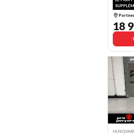
SUPPLÉM
Portne
18 9
HUSQVAR