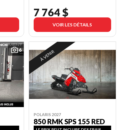
7 764 $
VOIR LES DÉTAILS
6
À VENIR
POLARIS 2027
850 RMK SPS 155 RED
LE PRIX PEUT INCLURE DES FRAIS