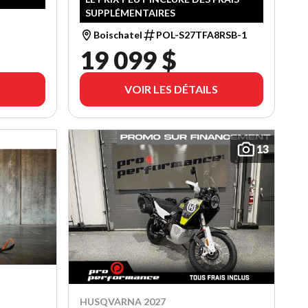
SUPPLÉMENTAIRES
Boischatel
POL-S27TFA8RSB-1
19 099 $
VOIR LES DÉTAILS
13
HUSQVARNA 2027