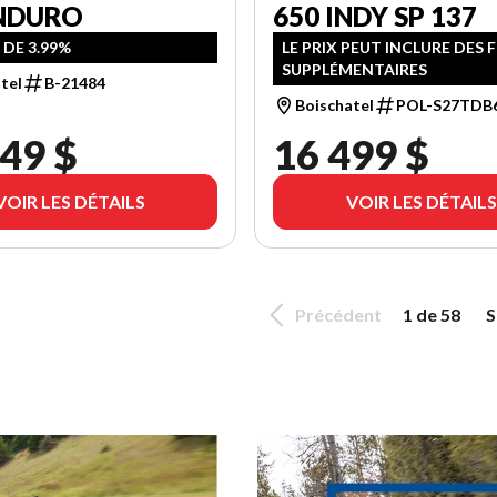
ENDURO
650 INDY SP 137
 DE 3.99%
LE PRIX PEUT INCLURE DES 
SUPPLÉMENTAIRES
tel
B-21484
Boischatel
POL-S27TDB
49 $
16 499 $
VOIR LES DÉTAILS
VOIR LES DÉTAILS
Précédent
1 de 58
S