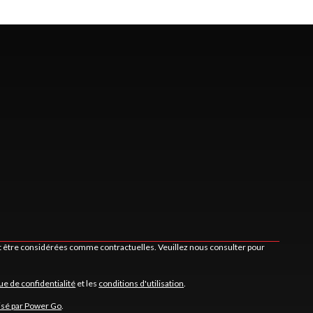
nt être considérées comme contractuelles. Veuillez nous consulter pour
que de confidentialité
et les
conditions d'utilisation
.
isé par Power Go
.