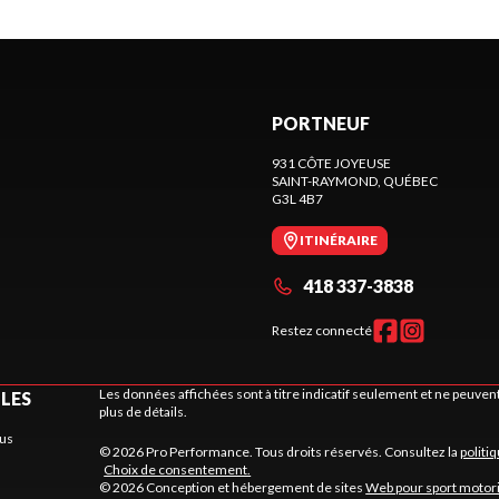
PORTNEUF
931 CÔTE JOYEUSE
SAINT-RAYMOND
, QUÉBEC
G3L 4B7
ITINÉRAIRE
418 337-3838
Restez connecté
Les données affichées sont à titre indicatif seulement et ne peuve
ILES
plus de détails.
us
© 2026 Pro Performance. Tous droits réservés. Consultez la
politi
Choix de consentement.
© 2026 Conception et hébergement de sites
Web pour sport motor