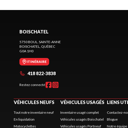
BOISCHATEL
5750 BOUL. SAINTE-ANNE
BOISCHATEL
, QUÉBEC
G0A 1H0
ITINÉRAIRE
418 822-3838
Restez connecté
VÉHICULES NEUFS
VÉHICULES USAGÉS
LIENS UT
Tout notre inventaire neuf
Inventaire usagé complet
Contactez-no
En liquidation
Véhicules usagés Boischatel
Blogue
Motocyclettes
Véhicules usagés Portneuf
Notre équipe