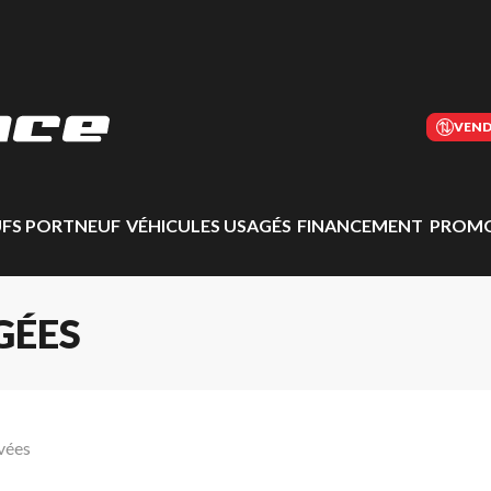
VEND
UFS PORTNEUF
VÉHICULES USAGÉS
FINANCEMENT
PROMO
GÉES
vées