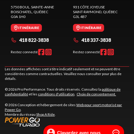
5750 BOUL. SAINTE-ANNE
931 CÔTE JOYEUSE
BOISCHATEL
, QUÉBEC
SAINT-RAYMOND
, QUÉBEC
G0A 1H0
G3L 4B7
ITINÉRAIRE
ITINÉRAIRE
418 822-3838
418 337-3838
Restez connecté
Restez connecté
Les données affichées sont à titre indicatif seulement et ne peuvent être
considérées comme contractuelles. Veuillez nous consulter pour plus de
détails.
© 2026 Pro Performance. Tous droits réservés. Consultez la
politique de
confidentialité
et les
conditions d'utilisation
.
Choix de consentement.
© 2026 Conception et hébergement de sites
Web pour sport motorisé par
Power Go
.
Membre du réseau
Shop A Ride
.