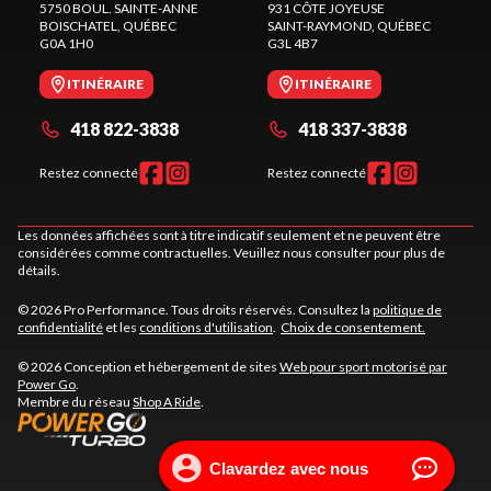
5750 BOUL. SAINTE-ANNE
931 CÔTE JOYEUSE
BOISCHATEL
, QUÉBEC
SAINT-RAYMOND
, QUÉBEC
G0A 1H0
G3L 4B7
ITINÉRAIRE
ITINÉRAIRE
418 822-3838
418 337-3838
Restez connecté
Restez connecté
Les données affichées sont à titre indicatif seulement et ne peuvent être
considérées comme contractuelles. Veuillez nous consulter pour plus de
détails.
© 2026 Pro Performance. Tous droits réservés. Consultez la
politique de
confidentialité
et les
conditions d'utilisation
.
Choix de consentement.
© 2026 Conception et hébergement de sites
Web pour sport motorisé par
Power Go
.
Membre du réseau
Shop A Ride
.