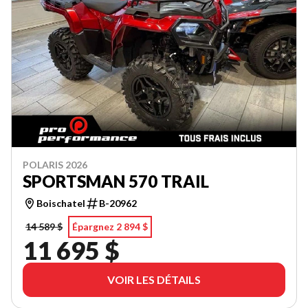
POLARIS 2026
SPORTSMAN 570 TRAIL
Boischatel
B-20962
14 589 $
Épargnez 2 894 $
11 695 $
VOIR LES DÉTAILS