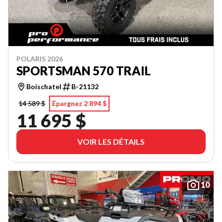
POLARIS 2026
SPORTSMAN 570 TRAIL
Boischatel
B-21132
14 589 $
Épargnez 2 894 $
11 695 $
VOIR LES DÉTAILS
10