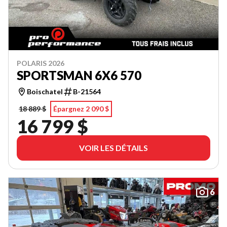
POLARIS 2026
SPORTSMAN 6X6 570
Boischatel
B-21564
18 889 $
Épargnez 2 090 $
16 799 $
VOIR LES DÉTAILS
6