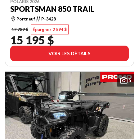
POLARIS 2026
SPORTSMAN 850 TRAIL
Portneuf
P-3428
17 789 $
Épargnez 2 594 $
15 195 $
VOIR LES DÉTAILS
5