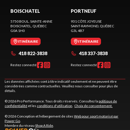
BOISCHATEL
PORTNEUF
5750 BOUL. SAINTE-ANNE
931 CÔTE JOYEUSE
BOISCHATEL
, QUÉBEC
SAINT-RAYMOND
, QUÉBEC
G0A 1H0
G3L 4B7
ITINÉRAIRE
ITINÉRAIRE
418 822-3838
418 337-3838
Restez connecté
Restez connecté
Les données affichées sont à titre indicatif seulement et ne peuvent être
considérées comme contractuelles. Veuillez nous consulter pour plus de
détails.
© 2026 Pro Performance. Tous droits réservés. Consultez la
politique de
confidentialité
et les
conditions d'utilisation
.
Choix de consentement.
© 2026 Conception et hébergement de sites
Web pour sport motorisé par
Power Go
.
Membre du réseau
Shop A Ride
.