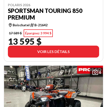
POLARIS 2026
SPORTSMAN TOURING 850
PREMIUM
Boischatel
B-21642
17 589 $
Épargnez 3 994 $
13 595 $
VOIR LES DÉTAILS
6