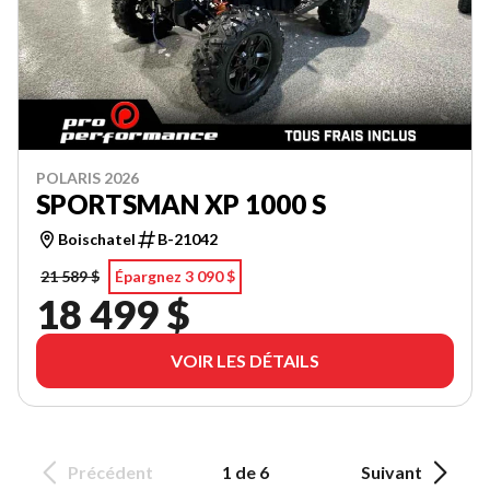
POLARIS 2026
SPORTSMAN XP 1000 S
Boischatel
B-21042
21 589 $
Épargnez 3 090 $
18 499 $
VOIR LES DÉTAILS
Précédent
1 de 6
Suivant