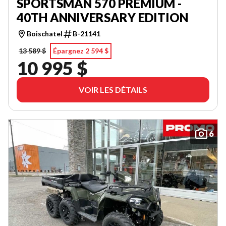
SPORTSMAN 570 PREMIUM -
40TH ANNIVERSARY EDITION
Boischatel
B-21141
13 589 $
Épargnez 2 594 $
10 995 $
VOIR LES DÉTAILS
6