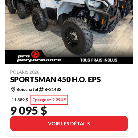
POLARIS 2026
SPORTSMAN 450 H.O. EPS
Boischatel
B-21482
11 389 $
Épargnez 2 294 $
9 095 $
VOIR LES DÉTAILS