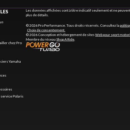
Les données affichées sont à titre indicatif seulement et ne peuve
ILES
plus de détails.
us
© 2026 Pro Performance. Tous droits réservés. Consultez la
politi
Choix de consentement.
© 2026 Conception et hébergement de sites
Web pour sport motor
Membre du réseau
Shop A Ride
.
ailler chez Pro
nciers Yamaha
ièces
essoires
service Polaris