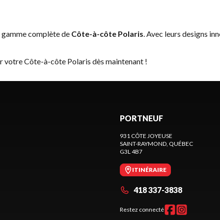
la gamme complète de
Côte-à-côte Polaris
. Avec leurs designs in
r votre Côte-à-côte Polaris dès maintenant !
PORTNEUF
931 CÔTE JOYEUSE
SAINT-RAYMOND
, QUÉBEC
G3L 4B7
ITINÉRAIRE
418 337-3838
Restez connecté