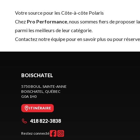
Votre source pour les Côte-à-côte Polaris
Chez
Pro Performance
, nous sommes fiers de proposer 
parmi les meilleurs de leur catégorie.
Contactez notre équipe
pour en savoir plus ou pour réserve
BOISCHATEL
5750 BOUL. SAINTE-ANNE
BOISCHATEL
, QUÉBEC
G0A 1H0
ITINÉRAIRE
418 822-3838
Restez connecté