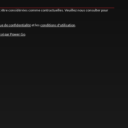
nt être considérées comme contractuelles. Veuillez nous consulter pour
que de confidentialité
et les
conditions d'utilisation
.
isé par Power Go
.