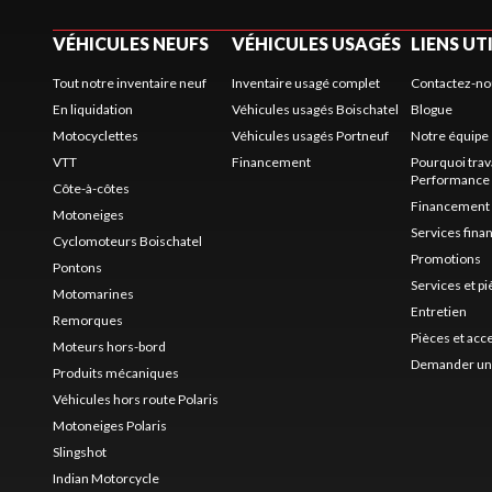
VÉHICULES NEUFS
VÉHICULES USAGÉS
LIENS UT
Tout notre inventaire neuf
Inventaire usagé complet
Contactez-no
En liquidation
Véhicules usagés Boischatel
Blogue
Motocyclettes
Véhicules usagés Portneuf
Notre équipe
VTT
Financement
Pourquoi trav
Performance
Côte-à-côtes
Financement
Motoneiges
Services fina
Cyclomoteurs Boischatel
Promotions
Pontons
Services et p
Motomarines
Entretien
Remorques
Pièces et acc
Moteurs hors-bord
Demander un 
Produits mécaniques
Véhicules hors route Polaris
Motoneiges Polaris
Slingshot
Indian Motorcycle