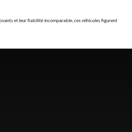
novants et leur fiabilité incomparable, ces véhicules figurent