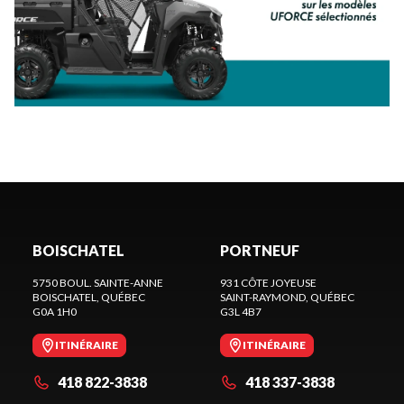
BOISCHATEL
PORTNEUF
5750 BOUL. SAINTE-ANNE
931 CÔTE JOYEUSE
BOISCHATEL
, QUÉBEC
SAINT-RAYMOND
, QUÉBEC
G0A 1H0
G3L 4B7
ITINÉRAIRE
ITINÉRAIRE
418 822-3838
418 337-3838