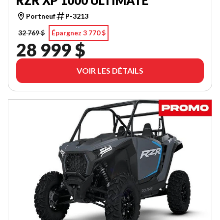
RZR XP 1000 ULTIMATE
Portneuf
P-3213
32 769 $
Épargnez 3 770 $
28 999 $
VOIR LES DÉTAILS