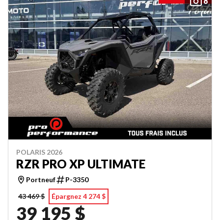
8
POLARIS 2026
RZR PRO XP ULTIMATE
Portneuf
P-3350
43 469 $
Épargnez 4 274 $
39 195 $