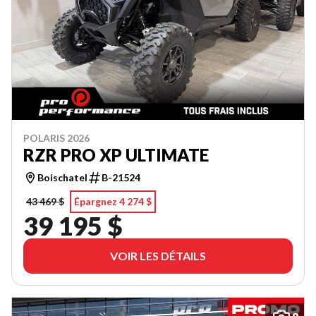
POLARIS 2026
RZR PRO XP ULTIMATE
Boischatel
B-21524
43 469 $
Épargnez 4 274 $
39 195 $
VOIR LES DÉTAILS