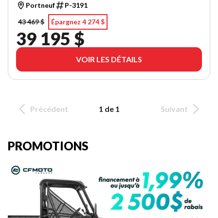
Portneuf
P-3191
43 469 $
Épargnez 4 274 $
39 195 $
VOIR LES DÉTAILS
Précédent
1 de 1
Suivant
PROMOTIONS