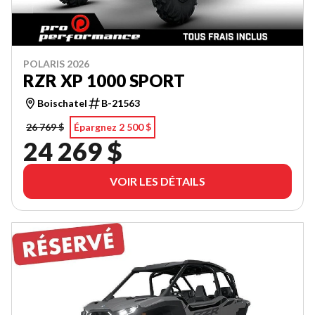
POLARIS 2026
RZR XP 1000 SPORT
Boischatel
B-21563
26 769 $
Épargnez 2 500 $
24 269 $
VOIR LES DÉTAILS