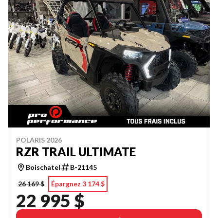
POLARIS 2026
RZR TRAIL ULTIMATE
Boischatel
B-21145
26 169 $
Épargnez 3 174 $
22 995 $