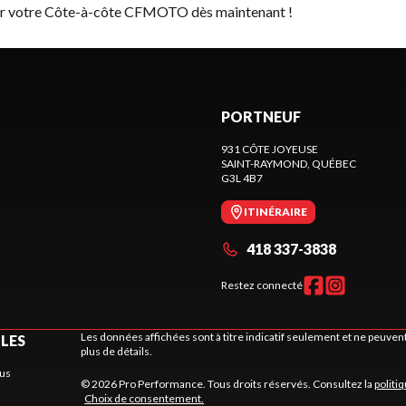
ver votre Côte-à-côte CFMOTO dès maintenant !
PORTNEUF
931 CÔTE JOYEUSE
SAINT-RAYMOND
, QUÉBEC
G3L 4B7
ITINÉRAIRE
418 337-3838
Restez connecté
Les données affichées sont à titre indicatif seulement et ne peuve
ILES
plus de détails.
us
© 2026 Pro Performance. Tous droits réservés. Consultez la
politi
Choix de consentement.