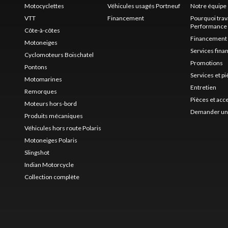
Motocyclettes
Véhicules usagés Portneuf
Notre équipe
VTT
Financement
Pourquoi trav
Performance
Côte-à-côtes
Financement
Motoneiges
Services fina
Cyclomoteurs Boischatel
Promotions
Pontons
Services et p
Motomarines
Entretien
Remorques
Pièces et acc
Moteurs hors-bord
Demander un 
Produits mécaniques
Véhicules hors route Polaris
Motoneiges Polaris
Slingshot
Indian Motorcycle
Collection complète