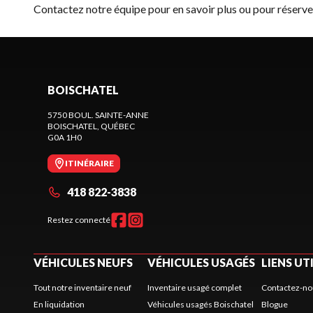
Contactez notre équipe
pour en savoir plus ou pour réser
BOISCHATEL
5750 BOUL. SAINTE-ANNE
BOISCHATEL
, QUÉBEC
G0A 1H0
ITINÉRAIRE
418 822-3838
Restez connecté
VÉHICULES NEUFS
VÉHICULES USAGÉS
LIENS UT
Tout notre inventaire neuf
Inventaire usagé complet
Contactez-no
En liquidation
Véhicules usagés Boischatel
Blogue