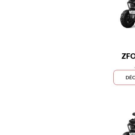
ZFO
DÉC