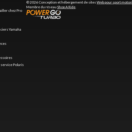
© 2026 Conception et hébergement de sites
Web pour sport motor
Membre du réseau
Shop A Ride
.
ailler chez Pro
nciers Yamaha
ièces
essoires
service Polaris