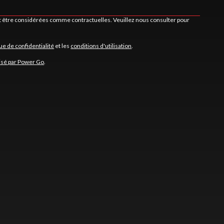
nt être considérées comme contractuelles. Veuillez nous consulter pour
que de confidentialité
et les
conditions d'utilisation
.
isé par Power Go
.