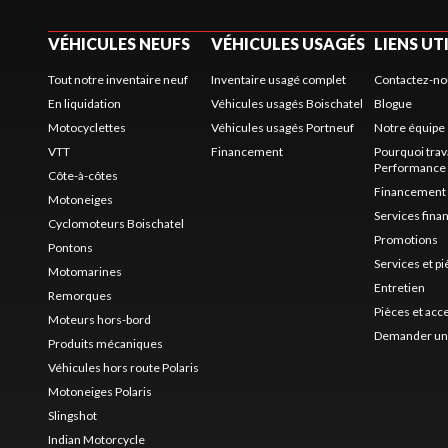
VÉHICULES NEUFS
VÉHICULES USAGÉS
LIENS UT
Tout notre inventaire neuf
Inventaire usagé complet
Contactez-no
En liquidation
Véhicules usagés Boischatel
Blogue
Motocyclettes
Véhicules usagés Portneuf
Notre équipe
VTT
Financement
Pourquoi trav
Performance
Côte-à-côtes
Financement
Motoneiges
Services fina
Cyclomoteurs Boischatel
Promotions
Pontons
Services et p
Motomarines
Entretien
Remorques
Pièces et acc
Moteurs hors-bord
Demander un 
Produits mécaniques
Véhicules hors route Polaris
Motoneiges Polaris
Slingshot
Indian Motorcycle