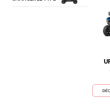
U
DÉC