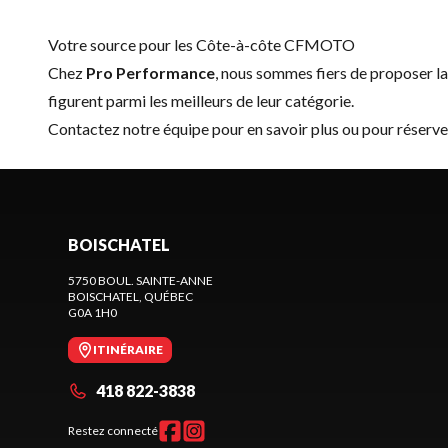
Votre source pour les Côte-à-côte CFMOTO
Chez
Pro Performance
, nous sommes fiers de proposer 
figurent parmi les meilleurs de leur catégorie.
Contactez notre équipe
pour en savoir plus ou pour réser
BOISCHATEL
5750 BOUL. SAINTE-ANNE
BOISCHATEL
, QUÉBEC
G0A 1H0
ITINÉRAIRE
418 822-3838
Restez connecté