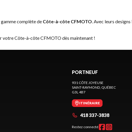
la gamme complète de
Côte-à-côte CFMOTO
. Avec leurs designs
ver votre Côte-à-côte CFMOTO dès maintenant !
PORTNEUF
931 CÔTE JOYEUSE
SAINT-RAYMOND
, QUÉBEC
G3L 4B7
ITINÉRAIRE
418 337-3838
Restez connecté