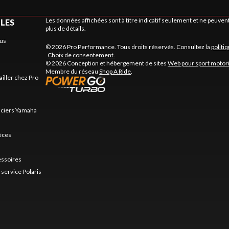
Les données affichées sont à titre indicatif seulement et ne peuve
ILES
plus de détails.
us
© 2026 Pro Performance. Tous droits réservés. Consultez la
politi
Choix de consentement.
© 2026 Conception et hébergement de sites
Web pour sport motor
Membre du réseau
Shop A Ride
.
ailler chez Pro
nciers Yamaha
ièces
essoires
service Polaris