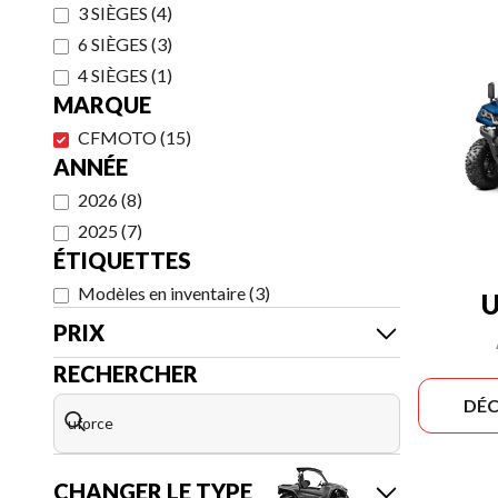
3 SIÈGES
(
4
)
6 SIÈGES
(
3
)
4 SIÈGES
(
1
)
MARQUE
CFMOTO
(
15
)
ANNÉE
2026
(
8
)
2025
(
7
)
ÉTIQUETTES
Modèles en inventaire
(
3
)
U
PRIX
RECHERCHER
DÉC
CHANGER LE TYPE