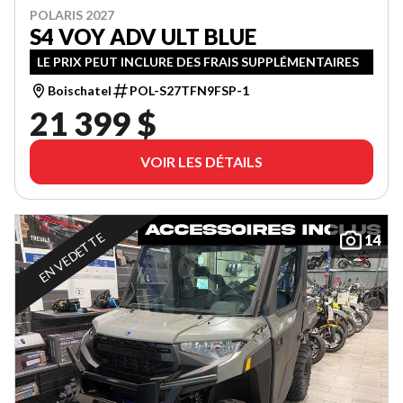
POLARIS 2027
S4 VOY ADV ULT BLUE
LE PRIX PEUT INCLURE DES FRAIS SUPPLÉMENTAIRES
Boischatel
POL-S27TFN9FSP-1
21 399 $
VOIR LES DÉTAILS
EN VEDETTE
14