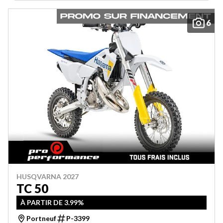
6
HUSQVARNA 2027
TC 50
À PARTIR DE 3.99%
Portneuf
P-3399