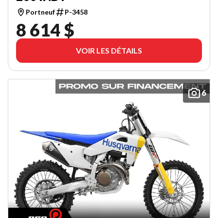
Portneuf
P-3458
8 614 $
VOIR LES DÉTAILS
6