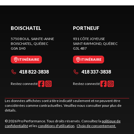
BOISCHATEL
PORTNEUF
5750 BOUL. SAINTE-ANNE
931 CÔTE JOYEUSE
BOISCHATEL
, QUÉBEC
SAINT-RAYMOND
, QUÉBEC
G0A 1H0
G3L 4B7
ITINÉRAIRE
ITINÉRAIRE
418 822-3838
418 337-3838
Restez connecté
Restez connecté
Les données affichées sont à titre indicatif seulement et ne peuvent être
considérées comme contractuelles. Veuillez nous consulter pour plus de
détails.
© 2026 Pro Performance. Tous droits réservés. Consultez la
politique de
confidentialité
et les
conditions d'utilisation
.
Choix de consentement.