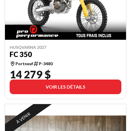
HUSQVARNA 2027
FC 350
Portneuf
P-3480
14 279 $
VOIR LES DÉTAILS
À VENIR