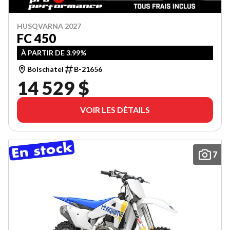
HUSQVARNA 2027
FC 450
À PARTIR DE 3.99%
Boischatel
B-21656
14 529 $
VOIR LES DÉTAILS
7