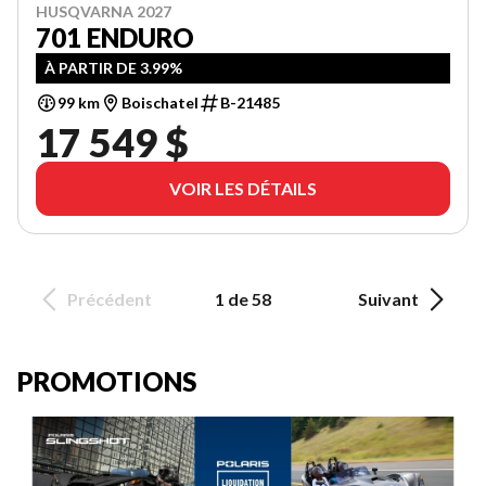
HUSQVARNA 2027
701 ENDURO
À PARTIR DE 3.99%
99 km
Boischatel
B-21485
17 549 $
VOIR LES DÉTAILS
Précédent
1 de 58
Suivant
PROMOTIONS